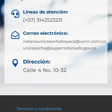
Líneas de atención:

(+57) 3142523231
Correo electrónico:

notariaunicasochaboyaca@ucnc.com.co;
unicasocha@supernotariado.gov.co
Dirección:

Calle 4 No. 10-32
• Términos y condiciones