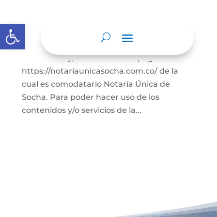
Términos y condiciones
Abrir barra de herramientas
En el presente documento se establecen
los términos y condiciones para el uso de
contenidos y/o servicios de la página web
https://notariaunicasocha.com.co/ de la
cual es comodatario Notaría Única de
Socha. Para poder hacer uso de los
contenidos y/o servicios de la...