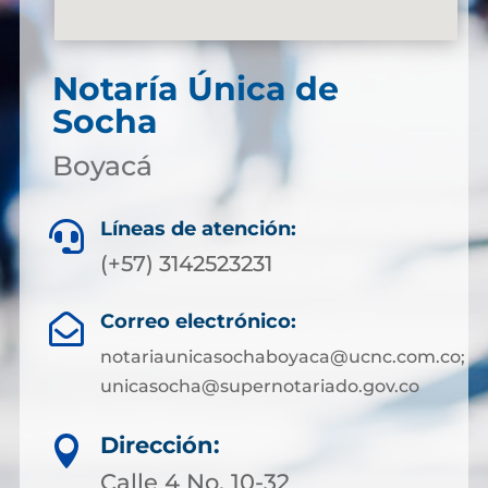
Notaría Única de
Socha
Boyacá
Líneas de atención:

(+57) 3142523231
Correo electrónico:

notariaunicasochaboyaca@ucnc.com.co;
unicasocha@supernotariado.gov.co
Dirección:

Calle 4 No. 10-32