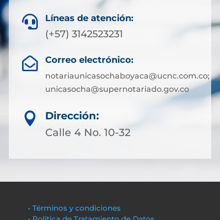
Líneas de atención:

(+57) 3142523231
Correo electrónico:

notariaunicasochaboyaca@ucnc.com.co;
unicasocha@supernotariado.gov.co
Dirección:

Calle 4 No. 10-32
• Términos y condiciones
• Política de Tratamiento de Datos