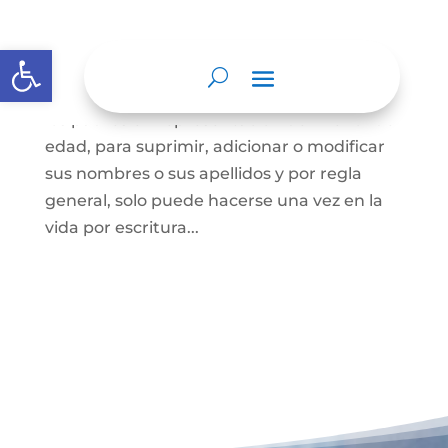
Cambio Nombre
Abrir barra de herramientas
El cambio de nombre lo podrá hacer la
persona mayor de edad voluntariamente o
los padres en representación del menor de
edad, para suprimir, adicionar o modificar
sus nombres o sus apellidos y por regla
general, solo puede hacerse una vez en la
vida por escritura...