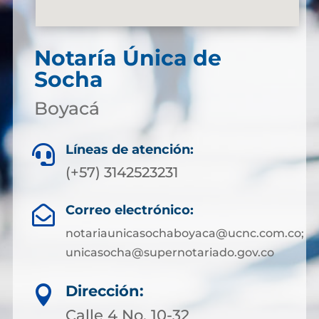
Notaría Única de
Socha
Boyacá
Líneas de atención:

(+57) 3142523231
Correo electrónico:

notariaunicasochaboyaca@ucnc.com.co;
unicasocha@supernotariado.gov.co
Dirección:

Calle 4 No. 10-32