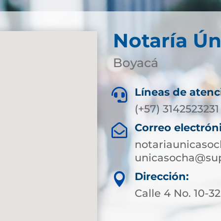
Notaría Ún
Boyacá
Líneas de atenc

(+57) 3142523231
Correo electrón

notariaunicaso
unicasocha@sup
Dirección:

Calle 4 No. 10-32