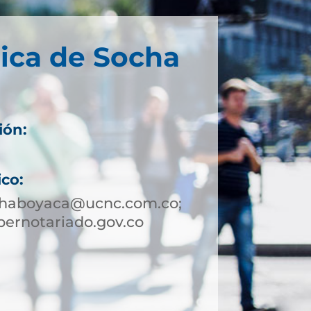
ica de Socha
ión:
ico:
chaboyaca@ucnc.com.co;
ernotariado.gov.co