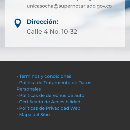
unicasocha@supernotariado.gov.co
Dirección:

Calle 4 No. 10-32
• Términos y condiciones
• Política de Tratamiento de Datos
Personales
• Políticas de derechos de autor
• Certificado de Accesibilidad
• Políticas de Privacidad Web
• Mapa del Sitio