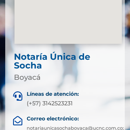
Notaría Única de
Socha
Boyacá
Líneas de atención:

(+57) 3142523231
Correo electrónico:

notariaunicasochaboyaca@ucnc.com.co;