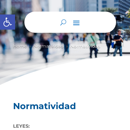
Abrir barra de herramientas
Home
Normatividad
Normatividad
9
9
Normatividad
LEYES: