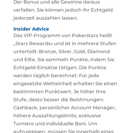
Der Bonus und alle Gewinne daraus
verfallen. Sie können jedoch Ihr Echtgeld
jederzeit auszahlen lassen.
Insider Advice
Das VIP-Programm von Pokerstars heißt
„Stars Rewards» und ist in mehrere Stufen
unterteilt: Bronze, Silver, Gold, Diamond
und Elite. Sie sammeln Punkte, indem Sie
Echtgeld-Einsätze tätigen. Die Punkte
werden täglich berechnet: Für jede
eingesetzte Wetteinheit erhalten Sie einen
bestimmten Punktwert. Je höher Ihre
Stufe, desto besser die Belohnungen:
Cashback, persönlicher Account Manager,
höhere Auszahlungslimits, exklusive
Turniere und individuelle Boni. Um
aufzusteigen, müssen Sie innerhalb eines