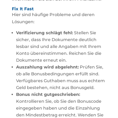
Fix It Fast
Hier sind häufige Probleme und deren
Lösungen:
Verifizierung schlägt fehl:
Stellen Sie
sicher, dass Ihre Dokumente deutlich
lesbar sind und alle Angaben mit Ihrem
Konto übereinstimmen. Reichen Sie die
Dokumente erneut ein.
Auszahlung wird abgelehnt:
Prüfen Sie,
ob alle Bonusbedingungen erfüllt sind.
Verfügbares Guthaben muss aus echtem
Geld bestehen, nicht aus Bonusgeld.
Bonus nicht gutgeschrieben:
Kontrollieren Sie, ob Sie den Bonuscode
eingegeben haben und die Einzahlung
den Mindestbetrag erreicht. Wenden Sie