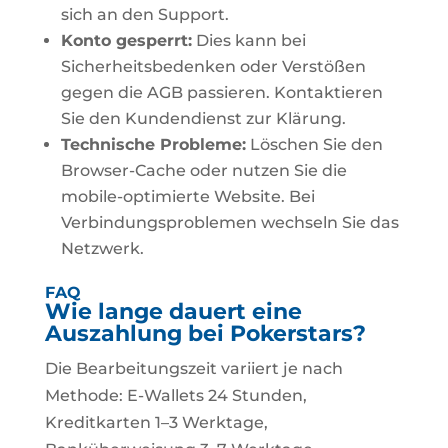
sich an den Support.
Konto gesperrt:
Dies kann bei
Sicherheitsbedenken oder Verstößen
gegen die AGB passieren. Kontaktieren
Sie den Kundendienst zur Klärung.
Technische Probleme:
Löschen Sie den
Browser-Cache oder nutzen Sie die
mobile-optimierte Website. Bei
Verbindungsproblemen wechseln Sie das
Netzwerk.
FAQ
Wie lange dauert eine
Auszahlung bei Pokerstars?
Die Bearbeitungszeit variiert je nach
Methode: E-Wallets 24 Stunden,
Kreditkarten 1–3 Werktage,