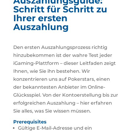
Auszahlungsguide:
Schritt für Schritt zu
Ihrer ersten
Auszahlung
Den ersten Auszahlungsprozess richtig
hinzubekommen ist der wahre Test jeder
iGaming-Plattform – dieser Leitfaden zeigt
Ihnen, wie Sie ihn bestehen. Wir
konzentrieren uns auf Pokerstars, einen
der bekanntesten Anbieter im Online-
Glücksspiel. Von der Kontoerstellung bis zur
erfolgreichen Auszahlung – hier erfahren
Sie alles, was Sie wissen müssen.
Prerequisites
Gültige E-Mail-Adresse und ein