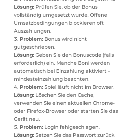
Lösung:
Prüfen Sie, ob der Bonus
vollständig umgesetzt wurde. Offene
Umsatzbedingungen blockieren oft
Auszahlungen.
Problem:
Bonus wird nicht
gutgeschrieben.
Lösung:
Geben Sie den Bonuscode (falls
erforderlich) ein. Manche Boni werden
automatisch bei Einzahlung aktiviert –
mindesteinzahlung beachten.
Problem:
Spiel läuft nicht im Browser.
Lösung:
Löschen Sie den Cache,
verwenden Sie einen aktuellen Chrome‑
oder Firefox‑Browser oder starten Sie das
Gerät neu.
Problem:
Login fehlgeschlagen.
Lösung:
Setzen Sie das Passwort zurück