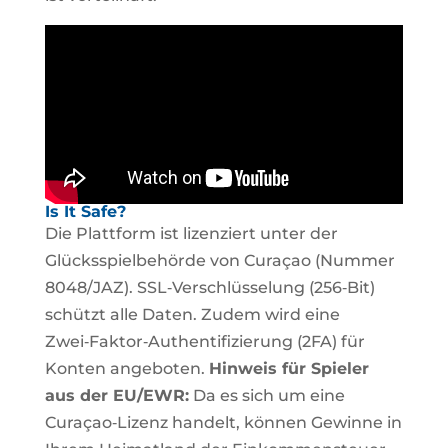
Is It Safe?
Die Plattform ist lizenziert unter der
Glücksspielbehörde von Curaçao (Nummer
8048/JAZ). SSL‑Verschlüsselung (256‑Bit)
schützt alle Daten. Zudem wird eine
Zwei‑Faktor‑Authentifizierung (2FA) für
Konten angeboten.
Hinweis für Spieler
aus der EU/EWR:
Da es sich um eine
Curaçao‑Lizenz handelt, können Gewinne in