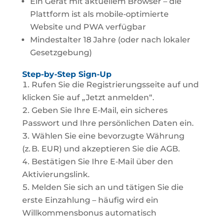
Ein Gerät mit aktuellem Browser – die
Plattform ist als mobile‑optimierte
Website und PWA verfügbar
Mindestalter 18 Jahre (oder nach lokaler
Gesetzgebung)
Step-by-Step Sign-Up
Rufen Sie die Registrierungsseite auf und
klicken Sie auf „Jetzt anmelden“.
Geben Sie Ihre E‑Mail, ein sicheres
Passwort und Ihre persönlichen Daten ein.
Wählen Sie eine bevorzugte Währung
(z. B. EUR) und akzeptieren Sie die AGB.
Bestätigen Sie Ihre E‑Mail über den
Aktivierungslink.
Melden Sie sich an und tätigen Sie die
erste Einzahlung – häufig wird ein
Willkommensbonus automatisch