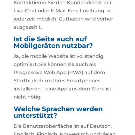
Kontaktieren Sie den Kundendienst per
Live‑Chat oder E‑Mail. Eine Löschung ist
jederzeit möglich, Guthaben wird vorher
ausgezahlt.
Ist die Seite auch auf
Mobilgeräten nutzbar?
Ja, die mobile Website ist vollständig
optimiert. Sie können sie auch als
Progressive Web App (PWA) auf dem
Startbildschirm Ihres Smartphones
installieren – eine App aus dem Store ist
nicht nötig.
Welche Sprachen werden
unterstützt?
Die Benutzeroberfläche ist auf Deutsch,
Englisch, Finnisch, Norwegisch und vielen