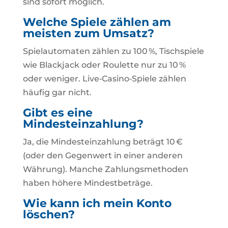
sind sofort möglich.
Welche Spiele zählen am
meisten zum Umsatz?
Spielautomaten zählen zu 100 %, Tischspiele
wie Blackjack oder Roulette nur zu 10 %
oder weniger. Live‑Casino‑Spiele zählen
häufig gar nicht.
Gibt es eine
Mindesteinzahlung?
Ja, die Mindesteinzahlung beträgt 10 €
(oder den Gegenwert in einer anderen
Währung). Manche Zahlungsmethoden
haben höhere Mindestbeträge.
Wie kann ich mein Konto
löschen?