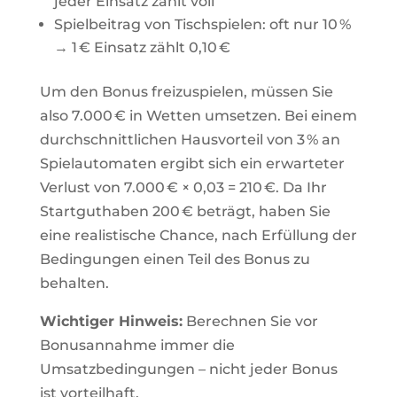
jeder Einsatz zählt voll
Spielbeitrag von Tischspielen: oft nur 10 %
→ 1 € Einsatz zählt 0,10 €
Um den Bonus freizuspielen, müssen Sie
also 7.000 € in Wetten umsetzen. Bei einem
durchschnittlichen Hausvorteil von 3 % an
Spielautomaten ergibt sich ein erwarteter
Verlust von 7.000 € × 0,03 = 210 €. Da Ihr
Startguthaben 200 € beträgt, haben Sie
eine realistische Chance, nach Erfüllung der
Bedingungen einen Teil des Bonus zu
behalten.
Wichtiger Hinweis:
Berechnen Sie vor
Bonusannahme immer die
Umsatzbedingungen – nicht jeder Bonus
ist vorteilhaft.