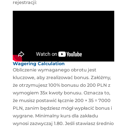
rejestracji:
Wagering Calculation
Obliczenie wymaganego obrotu jest
kluczowe, aby zrealizować bonus. Załóżmy,
że otrzymujesz 100% bonusu do 200 PLN z
wymogiem 35x kwoty bonusu. Oznacza to,
że musisz postawić łącznie 200 × 35 = 7000
PLN, zanim będziesz mógł wypłacić bonus i
wygrane. Minimalny kurs dla zakładu
wynosi zazwyczaj 1.80. Jeśli stawiasz średnio