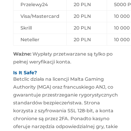
Przelewy24
20 PLN
5000 
Visa/Mastercard
20 PLN
10 000
Skrill
20 PLN
10 000
Neteller
20 PLN
10 000
Ważne:
Wypłaty przetwarzane są tylko po
pełnej weryfikacji konta.
Is It Safe?
Betclic działa na licencji Malta Gaming
Authority (MGA) oraz francuskiego ANJ, co
gwarantuje przestrzeganie rygorystycznych
standardów bezpieczeństwa. Strona
korzysta z szyfrowania SSL 128-bit, a konta
chronione są przez 2FA. Ponadto kasyno
oferuje narzędzia odpowiedzialnej gry, takie