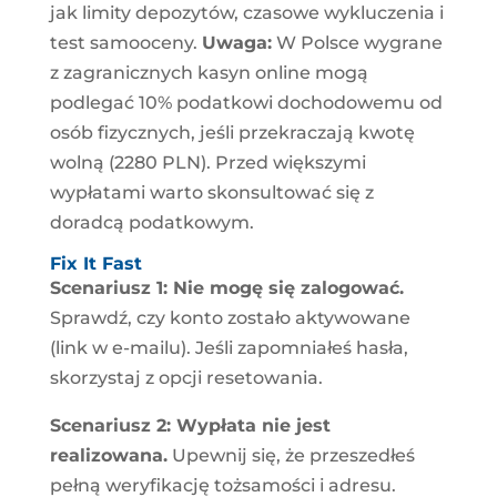
jak limity depozytów, czasowe wykluczenia i
test samooceny.
Uwaga:
W Polsce wygrane
z zagranicznych kasyn online mogą
podlegać 10% podatkowi dochodowemu od
osób fizycznych, jeśli przekraczają kwotę
wolną (2280 PLN). Przed większymi
wypłatami warto skonsultować się z
doradcą podatkowym.
Fix It Fast
Scenariusz 1: Nie mogę się zalogować.
Sprawdź, czy konto zostało aktywowane
(link w e-mailu). Jeśli zapomniałeś hasła,
skorzystaj z opcji resetowania.
Scenariusz 2: Wypłata nie jest
realizowana.
Upewnij się, że przeszedłeś
pełną weryfikację tożsamości i adresu.