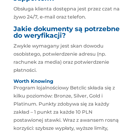
Obsługa klienta dostępna jest przez czat na
żywo 24/7, e-mail oraz telefon.
Jakie dokumenty są potrzebne
do weryfikacji?
Zwykle wymagany jest skan dowodu
osobistego, potwierdzenie adresu (np.
rachunek za media) oraz potwierdzenie
płatności.
Worth Knowing
Program lojalnościowy Betclic składa się z
kilku poziomów: Bronze, Silver, Gold i
Platinum. Punkty zdobywa się za każdy
zakład – 1 punkt za każde 10 PLN
postawionej stawki. Wraz z awansem rosną
korzyści: szybsze wypłaty, wyższe limity,