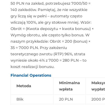
50 PLN na zakład, potrzebujesz 7000/50 =
140 zakładów. Pamiętaj, że nie wszystkie
gry liczą się w pełni – automaty często
wliczają 100%, ale gry stołowe mniej. Wzór:
Obrót = (Kwota depozytu + kwota bonusu) ×
Wymóg obrotu, ale często tylko bonus. W
naszym przykładzie: Obrót = 200 (bonus) ×
35 = 7000 PLN. Przy założeniu
teoretycznego zwrotu (RTP) 96%, strata
wyniesie około 4% z 7000 = 280 PLN – to
koszt realizacji bonusu.
Financial Operations
Minimalna
Maksy
Metoda
wpłata
wypła
Blik
20 PLN
2000 