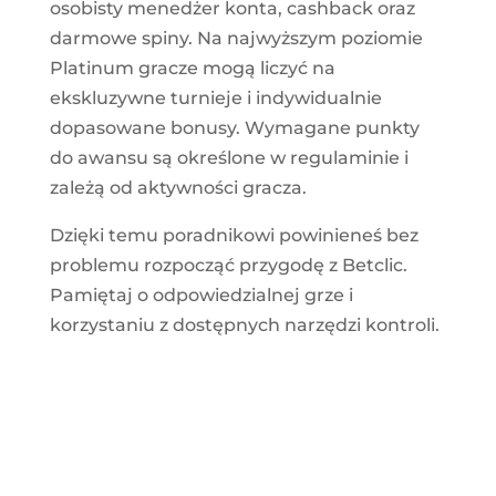
osobisty menedżer konta, cashback oraz
darmowe spiny. Na najwyższym poziomie
Platinum gracze mogą liczyć na
ekskluzywne turnieje i indywidualnie
dopasowane bonusy. Wymagane punkty
do awansu są określone w regulaminie i
zależą od aktywności gracza.
Dzięki temu poradnikowi powinieneś bez
problemu rozpocząć przygodę z Betclic.
Pamiętaj o odpowiedzialnej grze i
korzystaniu z dostępnych narzędzi kontroli.