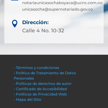
notariaunicasochaboyaca@ucnc.com.co;
unicasocha@supernotariado.gov.co
Dirección:

Calle 4 No. 10-32
• Términos y condiciones
• Política de Tratamiento de Datos
Personales
• Políticas de derechos de autor
• Certificado de Accesibilidad
• Políticas de Privacidad Web
• Mapa del Sitio