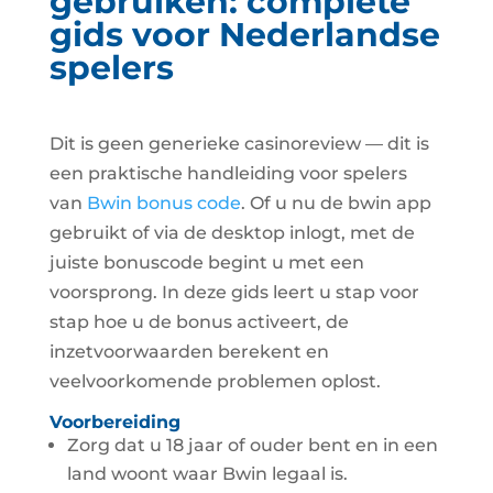
gebruiken: complete
gids voor Nederlandse
spelers
Dit is geen generieke casinoreview — dit is
een praktische handleiding voor spelers
van
Bwin bonus code
. Of u nu de bwin app
gebruikt of via de desktop inlogt, met de
juiste bonuscode begint u met een
voorsprong. In deze gids leert u stap voor
stap hoe u de bonus activeert, de
inzetvoorwaarden berekent en
veelvoorkomende problemen oplost.
Voorbereiding
Zorg dat u 18 jaar of ouder bent en in een
land woont waar Bwin legaal is.