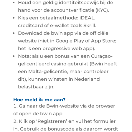
Houd een geldig identiteitsbewijs bij de
hand voor de accountverificatie (KYC).
Kies een betaalmethode: iDEAL,
creditcard of e-wallet zoals Skrill.
Download de bwin app via de officiële
website (niet in Google Play of App Store;
het is een progressive web app).
Nota: als u een bonus van een Curaçao-
gelicentieerd casino gebruikt (Bwin heeft
een Malta-gelicentie, maar controleer
dit), kunnen winsten in Nederland
belastbaar zijn.
Hoe meld ik me aan?
Ga naar de Bwin-website via de browser
of open de bwin app.
Klik op ‘Registreren’ en vul het formulier
in. Gebruik de bonuscode als daarom wordt