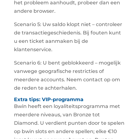
het probleem aanhoudt, probeer dan een
andere browser.
Scenario 5: Uw saldo klopt niet – controleer
de transactiegeschiedenis. Bij fouten kunt
u een ticket aanmaken bij de
klantenservice.
Scenario 6: U bent geblokkeerd – mogelijk
vanwege geografische restricties of
meerdere accounts. Neem contact op om
de reden te achterhalen.
Extra tips: VIP-programma
Bwin heeft een loyaliteitsprogramma met
meerdere niveaus, van Bronze tot
Diamond. U verdient punten door te spelen
op bwin slots en andere spellen; elke €10