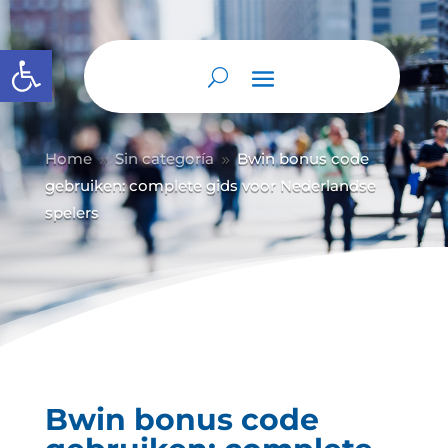
Abrir barra de herramientas
Home
Sin categoría
Bwin bonus code
9
9
gebruiken: complete gids voor Nederlandse
spelers
Bwin bonus code