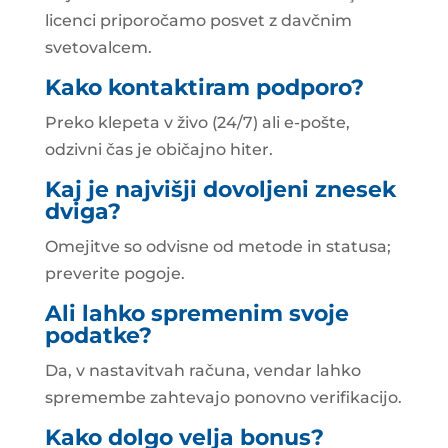
licenci priporočamo posvet z davčnim
svetovalcem.
Kako kontaktiram podporo?
Preko klepeta v živo (24/7) ali e-pošte,
odzivni čas je običajno hiter.
Kaj je najvišji dovoljeni znesek
dviga?
Omejitve so odvisne od metode in statusa;
preverite pogoje.
Ali lahko spremenim svoje
podatke?
Da, v nastavitvah računa, vendar lahko
spremembe zahtevajo ponovno verifikacijo.
Kako dolgo velja bonus?