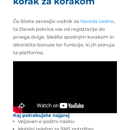
korak za korakom
Če iščete zanesljiv vodnik za
Vavada casino
,
ta članek pokriva vse od registracije do
prvega dviga. Sledite spodnjim korakom in
izkoristite bonuse ter funkcije, ki jih ponuja
ta platforma.
Kaj potrebujete najprej
Veljaven e-poštni naslov
Mobilni telefon za SMS potrditev