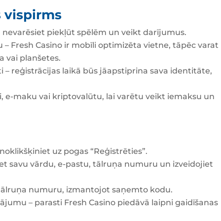
 vispirms
ā nevarēsiet piekļūt spēlēm un veikt darījumus.
 Fresh Casino ir mobīli optimizēta vietne, tāpēc varat
a vai planšetes.
– reģistrācijas laikā būs jāapstiprina sava identitāte,
, e-maku vai kriptovalūtu, lai varētu veikt iemaksu un
oklikšķiniet uz pogas “Reģistrēties”.
diet savu vārdu, e-pastu, tālruņa numuru un izveidojiet
i tālruņa numuru, izmantojot saņemto kodu.
āvājumu – parasti Fresh Casino piedāvā laipni gaidīšanas