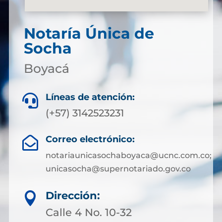
Notaría Única de
Socha
Boyacá
Líneas de atención:

(+57) 3142523231
Correo electrónico:

notariaunicasochaboyaca@ucnc.com.co;
unicasocha@supernotariado.gov.co
Dirección:

Calle 4 No. 10-32