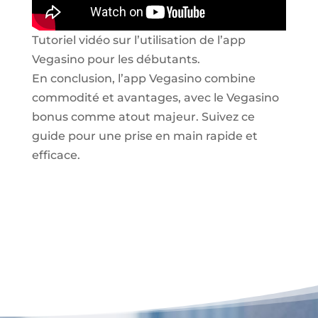
Tutoriel vidéo sur l’utilisation de l’app
Vegasino pour les débutants.
En conclusion, l’app Vegasino combine
commodité et avantages, avec le Vegasino
bonus comme atout majeur. Suivez ce
guide pour une prise en main rapide et
efficace.