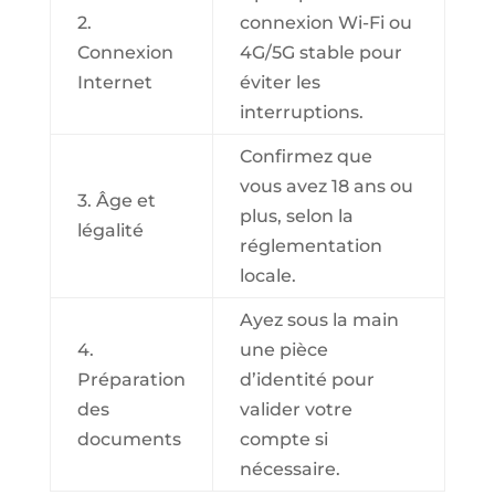
2.
connexion Wi-Fi ou
Connexion
4G/5G stable pour
Internet
éviter les
interruptions.
Confirmez que
vous avez 18 ans ou
3. Âge et
plus, selon la
légalité
réglementation
locale.
Ayez sous la main
4.
une pièce
Préparation
d’identité pour
des
valider votre
documents
compte si
nécessaire.