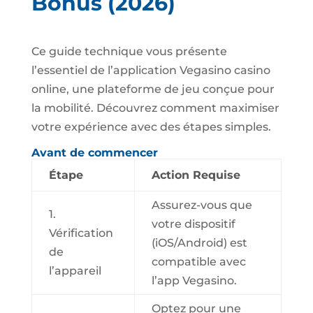
Bonus (2026)
Ce guide technique vous présente
l’essentiel de l’application Vegasino casino
online, une plateforme de jeu conçue pour
la mobilité. Découvrez comment maximiser
votre expérience avec des étapes simples.
Avant de commencer
Étape
Action Requise
Assurez-vous que
1.
votre dispositif
Vérification
(iOS/Android) est
de
compatible avec
l’appareil
l’app Vegasino.
Optez pour une