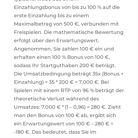
Einzahlungsbonus von bis zu 100 % auf die
erste Einzahlung bis zu einem
Maximalbetrag von 500 €, verbunden mit
Freispielen. Die mathematische Bewertung
erfolgt über den Erwartungswert.
Angenommen, Sie zahlen 100 € ein und
erhalten einen 100 % Bonus von 100 €,
sodass Ihr Startguthaben 200 € beträgt.
Die Umsatzbedingung beträgt 35x (Bonus +
Einzahlung) = 35 * 200 € = 7.000 €. Bei
Spielen mit einem RTP von 96 % beträgt der
theoretische Verlust während des
Umsatzes: 7.000 € * (1 – 0,96) = 280 €. Zieht
man den Bonus von 100 € ab, ergibt sich
ein Erwartungswert von 100 € – 280 € =
-180 €. Das bedeutet, dass Sie im