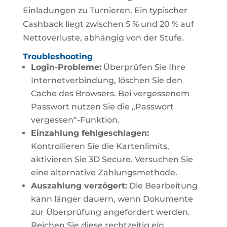
Einladungen zu Turnieren. Ein typischer
Cashback liegt zwischen 5 % und 20 % auf
Nettoverluste, abhängig von der Stufe.
Troubleshooting
Login-Probleme:
Überprüfen Sie Ihre
Internetverbindung, löschen Sie den
Cache des Browsers. Bei vergessenem
Passwort nutzen Sie die „Passwort
vergessen“-Funktion.
Einzahlung fehlgeschlagen:
Kontrollieren Sie die Kartenlimits,
aktivieren Sie 3D Secure. Versuchen Sie
eine alternative Zahlungsmethode.
Auszahlung verzögert:
Die Bearbeitung
kann länger dauern, wenn Dokumente
zur Überprüfung angefordert werden.
Reichen Sie diese rechtzeitig ein.