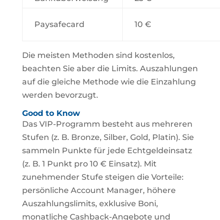
Paysafecard
10 €
Die meisten Methoden sind kostenlos,
beachten Sie aber die Limits. Auszahlungen
auf die gleiche Methode wie die Einzahlung
werden bevorzugt.
Good to Know
Das VIP-Programm besteht aus mehreren
Stufen (z. B. Bronze, Silber, Gold, Platin). Sie
sammeln Punkte für jede Echtgeldeinsatz
(z. B. 1 Punkt pro 10 € Einsatz). Mit
zunehmender Stufe steigen die Vorteile:
persönliche Account Manager, höhere
Auszahlungslimits, exklusive Boni,
monatliche Cashback-Angebote und