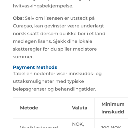
hvitvaskingsbekjempelse.
Obs:
Selv om lisensen er utstedt på
Curaçao, kan gevinster være underlagt
norsk skatt dersom du ikke bor i et land
med egen lisens. Sjekk dine lokale
skatteregler før du spiller med store
summer.
Payment Methods
Tabellen nedenfor viser innskudds- og
uttaksmuligheter med typiske
beløpsgrenser og behandlingstider.
Minimum
Metode
Valuta
innskudd
NOK,
Visa/Mastercard
100 NOK