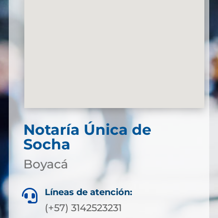
Notaría Única de
Socha
Boyacá
Líneas de atención:

(+57) 3142523231