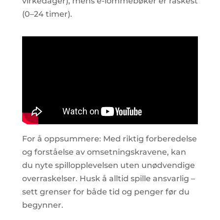
virkedager), mens e-lommebøker er raskest
(0–24 timer).
For å oppsummere: Med riktig forberedelse
og forståelse av omsetningskravene, kan
du nyte spillopplevelsen uten unødvendige
overraskelser. Husk å alltid spille ansvarlig –
sett grenser for både tid og penger før du
begynner.