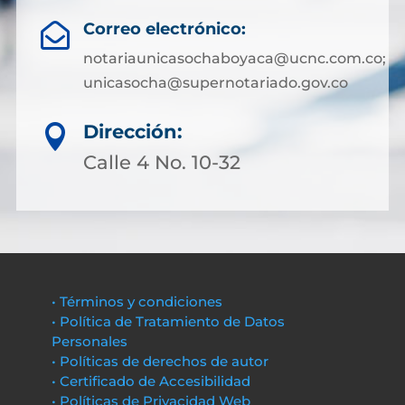
Correo electrónico:

notariaunicasochaboyaca@ucnc.com.co;
unicasocha@supernotariado.gov.co
Dirección:

Calle 4 No. 10-32
• Términos y condiciones
• Política de Tratamiento de Datos
Personales
• Políticas de derechos de autor
• Certificado de Accesibilidad
• Políticas de Privacidad Web