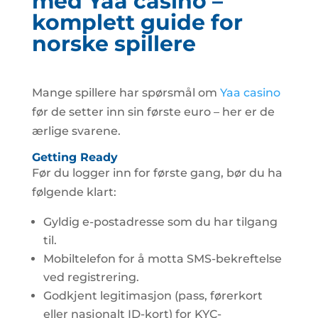
med Yaa casino –
komplett guide for
norske spillere
Mange spillere har spørsmål om
Yaa casino
før de setter inn sin første euro – her er de
ærlige svarene.
Getting Ready
Før du logger inn for første gang, bør du ha
følgende klart:
Gyldig e-postadresse som du har tilgang
til.
Mobiltelefon for å motta SMS-bekreftelse
ved registrering.
Godkjent legitimasjon (pass, førerkort
eller nasjonalt ID-kort) for KYC-