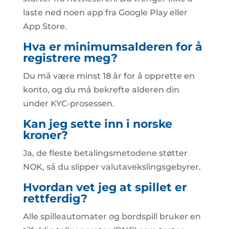
laste ned noen app fra Google Play eller
App Store.
Hva er minimumsalderen for å
registrere meg?
Du må være minst 18 år for å opprette en
konto, og du må bekrefte alderen din
under KYC-prosessen.
Kan jeg sette inn i norske
kroner?
Ja, de fleste betalingsmetodene støtter
NOK, så du slipper valutavekslingsgebyrer.
Hvordan vet jeg at spillet er
rettferdig?
Alle spilleautomater og bordspill bruker en