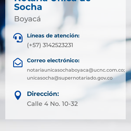
Socha
Boyacá
Líneas de atención:

(+57) 3142523231
Correo electrónico:

notariaunicasochaboyaca@ucnc.com.co;
unicasocha@supernotariado.gov.co
Dirección:

Calle 4 No. 10-32