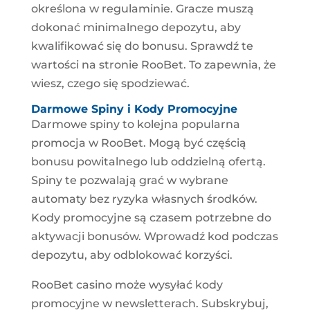
określona w regulaminie. Gracze muszą
dokonać minimalnego depozytu, aby
kwalifikować się do bonusu. Sprawdź te
wartości na stronie RooBet. To zapewnia, że
wiesz, czego się spodziewać.
Darmowe Spiny i Kody Promocyjne
Darmowe spiny to kolejna popularna
promocja w RooBet. Mogą być częścią
bonusu powitalnego lub oddzielną ofertą.
Spiny te pozwalają grać w wybrane
automaty bez ryzyka własnych środków.
Kody promocyjne są czasem potrzebne do
aktywacji bonusów. Wprowadź kod podczas
depozytu, aby odblokować korzyści.
RooBet casino może wysyłać kody
promocyjne w newsletterach. Subskrybuj,