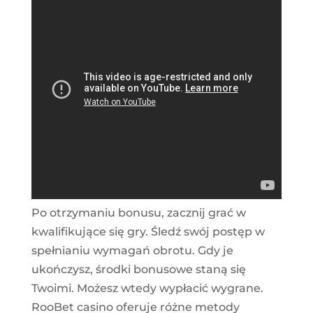
Po otrzymaniu bonusu, zacznij grać w
kwalifikujące się gry. Śledź swój postęp w
spełnianiu wymagań obrotu. Gdy je
ukończysz, środki bonusowe staną się
Twoimi. Możesz wtedy wypłacić wygrane.
RooBet casino oferuje różne metody