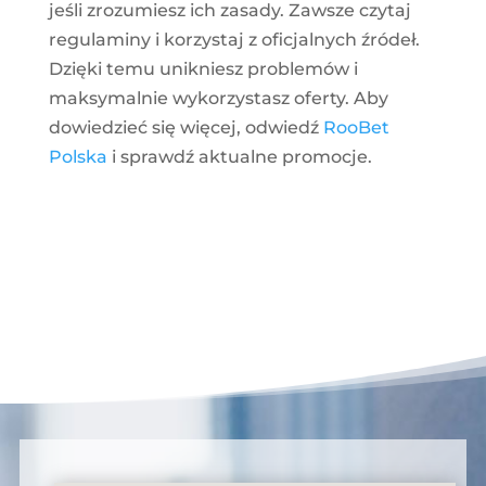
jeśli zrozumiesz ich zasady. Zawsze czytaj
regulaminy i korzystaj z oficjalnych źródeł.
Dzięki temu unikniesz problemów i
maksymalnie wykorzystasz oferty. Aby
dowiedzieć się więcej, odwiedź
RooBet
Polska
i sprawdź aktualne promocje.