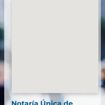
Notaría Única de