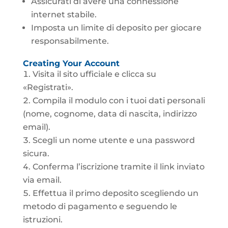
Assicurati di avere una connessione
internet stabile.
Imposta un limite di deposito per giocare
responsabilmente.
Creating Your Account
Visita il sito ufficiale e clicca su
«Registrati».
Compila il modulo con i tuoi dati personali
(nome, cognome, data di nascita, indirizzo
email).
Scegli un nome utente e una password
sicura.
Conferma l’iscrizione tramite il link inviato
via email.
Effettua il primo deposito scegliendo un
metodo di pagamento e seguendo le
istruzioni.