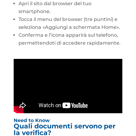
Apri il sito dal browser del tuo
smartphone.
Tocca il menu del browser (tre puntini) e
seleziona «Aggiungi a schermata Home».
Conferma e l’icona apparirà sul telefono,
permettendoti di accedere rapidamente.
Need to Know
Quali documenti servono per
la verifica?