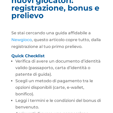
nuovi giocatori:
registrazione, bonus e
prelievo
Se stai cercando una guida affidabile a
Newgioco
, questo articolo copre tutto, dalla
registrazione al tuo primo prelievo.
Quick Checklist
Verifica di avere un documento d’identità
valido (passaporto, carta d’identità o
patente di guida).
Scegli un metodo di pagamento tra le
opzioni disponibili (carte, e-wallet,
bonifico).
Leggi i termini e le condizioni del bonus di
benvenuto.