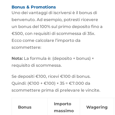
Bonus & Promotions
Uno dei vantaggi di iscriversi è il bonus di
benvenuto. Ad esempio, potresti ricevere
un bonus del 100% sul primo deposito fino a
€500, con requisiti di scommessa di 35x.
Ecco come calcolare l’importo da
scommettere:
Nota:
La formula è: (deposito + bonus) ×
requisito di scommessa.
Se depositi €100, ricevi €100 di bonus.
Quindi: (€100 + €100) × 35 = €7.000 da
scommettere prima di prelevare le vincite.
Importo
Bonus
Wagering
massimo