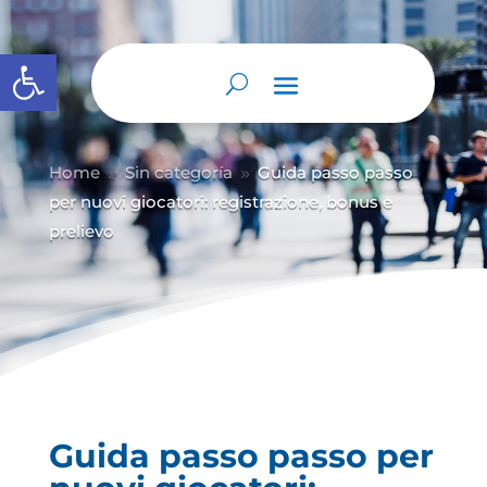
Abrir barra de herramientas
Home
Sin categoría
Guida passo passo
9
9
per nuovi giocatori: registrazione, bonus e
prelievo
Guida passo passo per