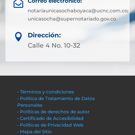
Correo electrónico:

notariaunicasochaboyaca@ucnc.com.co;
unicasocha@supernotariado.gov.co
Dirección:

Calle 4 No. 10-32
• Términos y condiciones
• Política de Tratamiento de Datos
Personales
• Políticas de derechos de autor
• Certificado de Accesibilidad
• Políticas de Privacidad Web
• Mapa del Sitio