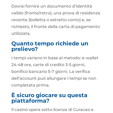
Dovrai fornire un documento d’identità
valido (fronte/retro), una prova di residenza
recente (bolletta o estratto conto) e, se
richiesto, il fronte della carta di pagamento
utilizzata.
Quanto tempo richiede un
prelievo?
I tempi variano in base al metodo: e-wallet
24-48 ore, carte di credito 3-5 giorni,
bonifico bancario 5-7 giorni. La verifica
dell’account può allungare i tempi se non
completata prima.
È sicuro giocare su questa
piattaforma?
Il casinò opera sotto licenza di Curacao e