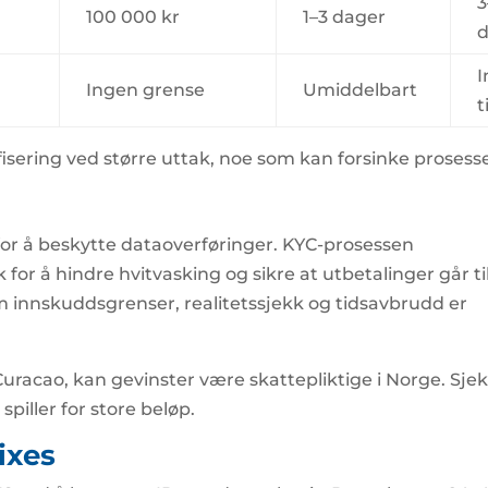
3
100 000 kr
1–3 dager
I
Ingen grense
Umiddelbart
t
fisering ved større uttak, noe som kan forsinke prosess
or å beskytte dataoverføringer. KYC-prosessen
sk for å hindre hvitvasking og sikre at utbetalinger går ti
om innskuddsgrenser, realitetssjekk og tidsavbrudd er
Curacao, kan gevinster være skattepliktige i Norge. Sje
piller for store beløp.
ixes