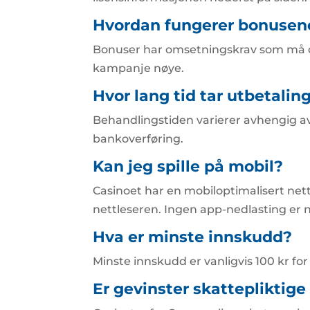
Hvordan fungerer bonusen
Bonuser har omsetningskrav som må opp
kampanje nøye.
Hvor lang tid tar utbetalin
Behandlingstiden varierer avhengig av 
bankoverføring.
Kan jeg spille på mobil?
Casinoet har en mobiloptimalisert net
nettleseren. Ingen app-nedlasting er 
Hva er minste innskudd?
Minste innskudd er vanligvis 100 kr 
Er gevinster skattepliktige