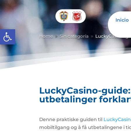
Inicio
Abrir barra de herramientas
Home
Sin categoría
LuckyCasino-gui
9
9
LuckyCasino-guide:
utbetalinger forklar
Denne praktiske guiden til
LuckyCasi
mobiltilgang og å få utbetalingene i ti