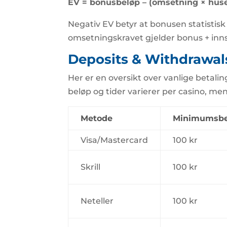
EV = bonusbeløp – (omsetning × huse
Negativ EV betyr at bonusen statistisk
omsetningskravet gjelder bonus + inns
Deposits & Withdrawal
Her er en oversikt over vanlige betal
beløp og tider varierer per casino, men 
Metode
Minimumsbe
Visa/Mastercard
100 kr
Skrill
100 kr
Neteller
100 kr