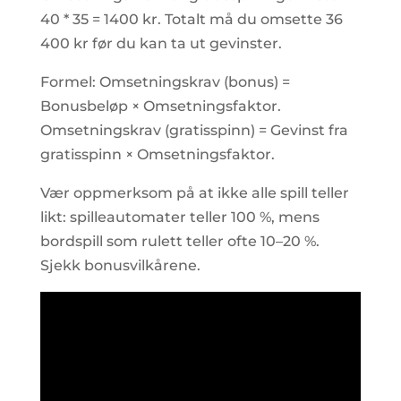
40 * 35 = 1400 kr. Totalt må du omsette 36
400 kr før du kan ta ut gevinster.
Formel: Omsetningskrav (bonus) =
Bonusbeløp × Omsetningsfaktor.
Omsetningskrav (gratisspinn) = Gevinst fra
gratisspinn × Omsetningsfaktor.
Vær oppmerksom på at ikke alle spill teller
likt: spilleautomater teller 100 %, mens
bordspill som rulett teller ofte 10–20 %.
Sjekk bonusvilkårene.