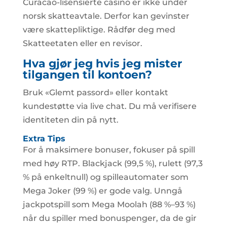
Curacao-lisensierte casino er ikke under
norsk skatteavtale. Derfor kan gevinster
være skattepliktige. Rådfør deg med
Skatteetaten eller en revisor.
Hva gjør jeg hvis jeg mister
tilgangen til kontoen?
Bruk «Glemt passord» eller kontakt
kundestøtte via live chat. Du må verifisere
identiteten din på nytt.
Extra Tips
For å maksimere bonuser, fokuser på spill
med høy RTP. Blackjack (99,5 %), rulett (97,3
% på enkeltnull) og spilleautomater som
Mega Joker (99 %) er gode valg. Unngå
jackpotspill som Mega Moolah (88 %–93 %)
når du spiller med bonuspenger, da de gir