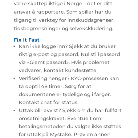
være skattepliktige i Norge – det er ditt
ansvar å rapportere. Som spiller har du
tilgang til verktøy for innskuddsgrenser,
tidsbegrensninger og selvekskludering.
Fix It Fast
Kan ikke logge inn? Sjekk at du bruker
riktig e-post og passord. Nullstill passord
via «Glemt passord». Hvis problemet
vedvarer, kontakt kundestøtte.
Verifisering henger? KYC-prosessen kan
ta opptil 48 timer. Sørg for at
dokumentene er tydelige og i farger.
Kontakt chat for status.
Uttak blir avvist? Sjekk om du har fullført
omsetningskravet. Eventuelt om
betalingsmetoden du valgte ikke støttes
for uttak på Mystake. Prøv en annen