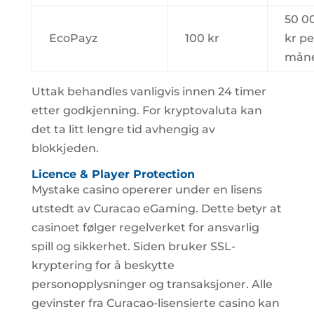
50 0
EcoPayz
100 kr
kr pe
mån
Uttak behandles vanligvis innen 24 timer
etter godkjenning. For kryptovaluta kan
det ta litt lengre tid avhengig av
blokkjeden.
Licence & Player Protection
Mystake casino opererer under en lisens
utstedt av Curacao eGaming. Dette betyr at
casinoet følger regelverket for ansvarlig
spill og sikkerhet. Siden bruker SSL-
kryptering for å beskytte
personopplysninger og transaksjoner. Alle
gevinster fra Curacao-lisensierte casino kan