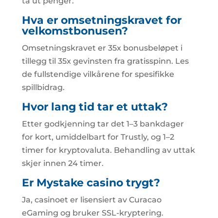
ta ut penger.
Hva er omsetningskravet for
velkomstbonusen?
Omsetningskravet er 35x bonusbeløpet i
tillegg til 35x gevinsten fra gratisspinn. Les
de fullstendige vilkårene for spesifikke
spillbidrag.
Hvor lang tid tar et uttak?
Etter godkjenning tar det 1–3 bankdager
for kort, umiddelbart for Trustly, og 1–2
timer for kryptovaluta. Behandling av uttak
skjer innen 24 timer.
Er Mystake casino trygt?
Ja, casinoet er lisensiert av Curacao
eGaming og bruker SSL-kryptering.