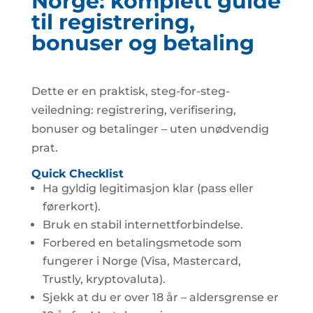
Norge: komplett guide
til registrering,
bonuser og betaling
Dette er en praktisk, steg-for-steg-
veiledning: registrering, verifisering,
bonuser og betalinger – uten unødvendig
prat.
Quick Checklist
Ha gyldig legitimasjon klar (pass eller
førerkort).
Bruk en stabil internettforbindelse.
Forbered en betalingsmetode som
fungerer i Norge (Visa, Mastercard,
Trustly, kryptovaluta).
Sjekk at du er over 18 år – aldersgrense er