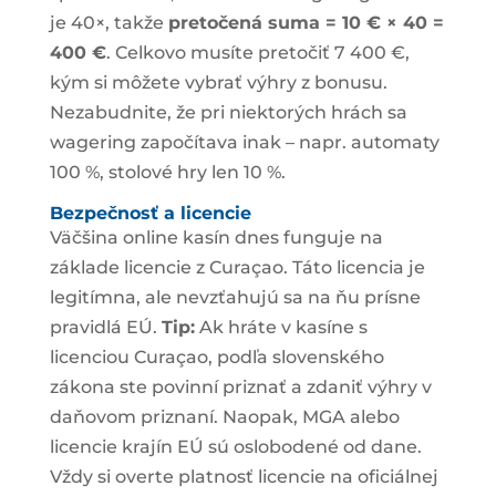
je 40×, takže
pretočená suma = 10 € × 40 =
400 €
. Celkovo musíte pretočiť 7 400 €,
kým si môžete vybrať výhry z bonusu.
Nezabudnite, že pri niektorých hrách sa
wagering započítava inak – napr. automaty
100 %, stolové hry len 10 %.
Bezpečnosť a licencie
Väčšina online kasín dnes funguje na
základe licencie z Curaçao. Táto licencia je
legitímna, ale nevzťahujú sa na ňu prísne
pravidlá EÚ.
Tip:
Ak hráte v kasíne s
licenciou Curaçao, podľa slovenského
zákona ste povinní priznať a zdaniť výhry v
daňovom priznaní. Naopak, MGA alebo
licencie krajín EÚ sú oslobodené od dane.
Vždy si overte platnosť licencie na oficiálnej