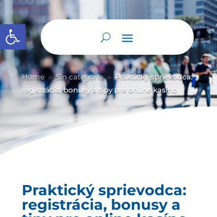
Abrir barra de herramientas
Home
Sin categoría
Praktický sprievodca:
9
9
registrácia, bonusy a tipy pre online kasíno
Praktický sprievodca:
registrácia, bonusy a