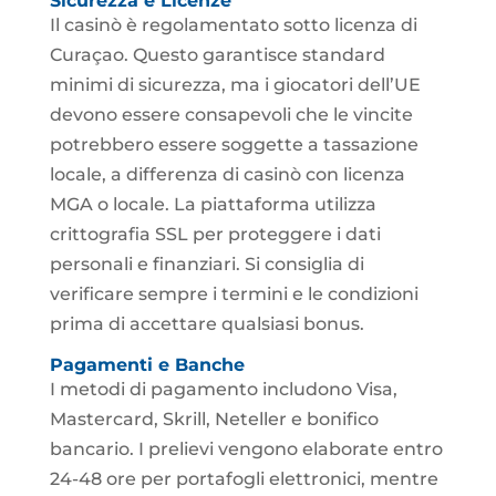
Sicurezza e Licenze
Il casinò è regolamentato sotto licenza di
Curaçao. Questo garantisce standard
minimi di sicurezza, ma i giocatori dell’UE
devono essere consapevoli che le vincite
potrebbero essere soggette a tassazione
locale, a differenza di casinò con licenza
MGA o locale. La piattaforma utilizza
crittografia SSL per proteggere i dati
personali e finanziari. Si consiglia di
verificare sempre i termini e le condizioni
prima di accettare qualsiasi bonus.
Pagamenti e Banche
I metodi di pagamento includono Visa,
Mastercard, Skrill, Neteller e bonifico
bancario. I prelievi vengono elaborate entro
24-48 ore per portafogli elettronici, mentre