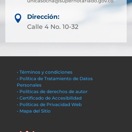
unicasocha@supernotariado.gov.co
Dirección:

Calle 4 No. 10-32
• Términos y condiciones
• Política de Tratamiento de Datos
Personales
• Políticas de derechos de autor
• Certificado de Accesibilidad
• Políticas de Privacidad Web
• Mapa del Sitio