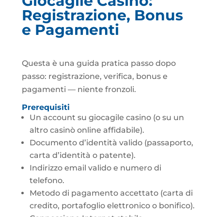
Giocagile Casino:
Registrazione, Bonus
e Pagamenti
Questa è una guida pratica passo dopo
passo: registrazione, verifica, bonus e
pagamenti — niente fronzoli.
Prerequisiti
Un account su giocagile casino (o su un
altro casinò online affidabile).
Documento d’identità valido (passaporto,
carta d’identità o patente).
Indirizzo email valido e numero di
telefono.
Metodo di pagamento accettato (carta di
credito, portafoglio elettronico o bonifico).