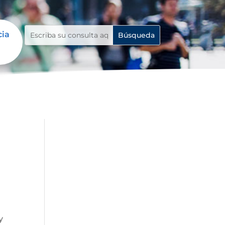
cia
e
y