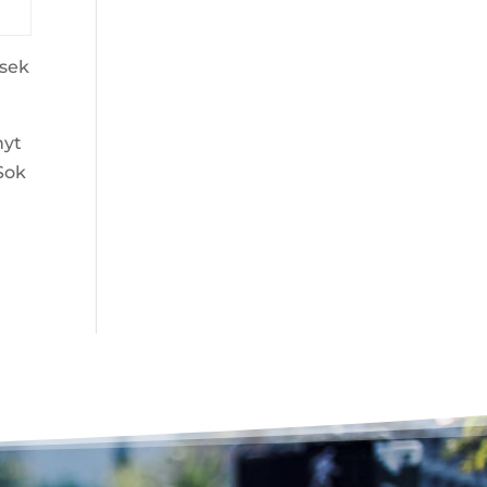
esek
nyt
 Sok