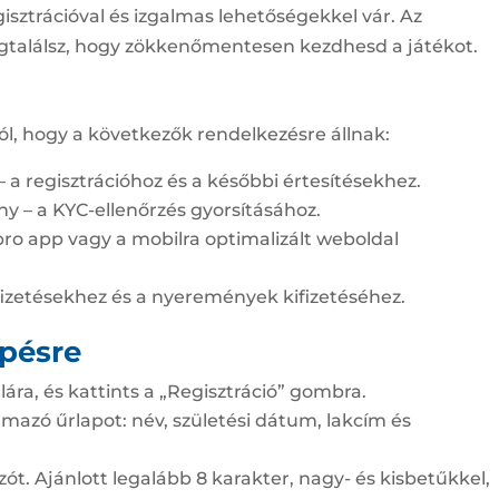
gisztrációval és izgalmas lehetőségekkel vár. Az
gtalálsz, hogy zökkenőmentesen kezdhesd a játékot.
ól, hogy a következők rendelkezésre állnak:
 a regisztrációhoz és a későbbi értesítésekhez.
 – a KYC-ellenőrzés gyorsításához.
pro app vagy a mobilra optimalizált weboldal
izetésekhez és a nyeremények kifizetéséhez.
épésre
lára, és kattints a „Regisztráció” gombra.
lmazó űrlapot: név, születési dátum, lakcím és
zót. Ajánlott legalább 8 karakter, nagy- és kisbetűkkel,