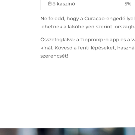
Élő kaszinó
5%
Ne feledd, hogy a Curacao-engedéllye
lehetnek a lakóhelyed szerinti országb
Összefoglalva: a Tippmixpro app és a w
kínál. Kövesd a fenti lépéseket, haszná
szerencsét!