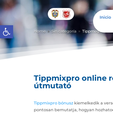
Inicio
Abrir barra de herramientas
Home
Sin categoría
Tippmixpro onli
9
9
Tippmixpro online re
útmutató
Tippmixpro bónusz
kiemelkedik a vers
pontosan bemutatja, hogyan hozhatod 