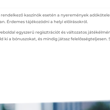
l rendelkező kaszinók esetén a nyeremények adókötel
an. Érdemes tájékozódni a helyi előírásokról.
eboldal egyszerű regisztrációt és változatos játékélmé
ld ki a bónuszokat, és mindig játssz felelősségteljesen.