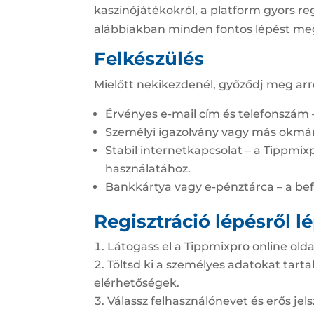
kaszinójátékokról, a platform gyors re
alábbiakban minden fontos lépést me
Felkészülés
Mielőtt nekikezdenél, győződj meg arr
Érvényes e-mail cím és telefonszám –
Személyi igazolvány vagy más okmány
Stabil internetkapcsolat – a Tippmix
használatához.
Bankkártya vagy e-pénztárca – a bef
Regisztráció lépésről l
Látogass el a Tippmixpro online olda
Töltsd ki a személyes adatokat tarta
elérhetőségek.
Válassz felhasználónevet és erős jels