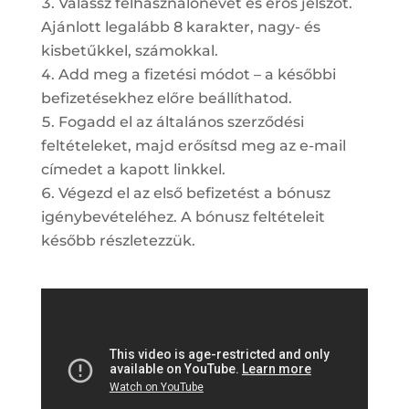
Válassz felhasználónevet és erős jelszót.
Ajánlott legalább 8 karakter, nagy- és
kisbetűkkel, számokkal.
Add meg a fizetési módot – a későbbi
befizetésekhez előre beállíthatod.
Fogadd el az általános szerződési
feltételeket, majd erősítsd meg az e-mail
címedet a kapott linkkel.
Végezd el az első befizetést a bónusz
igénybevételéhez. A bónusz feltételeit
később részletezzük.