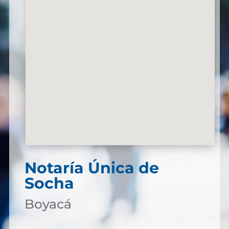
Notaría Única de
Socha
Boyacá