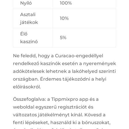
Nyíló
100%
Asztali
10%
játékok
Élő
5%
kaszinó
Ne feledd, hogy a Curacao-engedéllyel
rendelkező kaszinók esetén a nyeremények
adókötelesek lehetnek a lakóhelyed szerinti
országban. Érdemes tájékozódni a helyi
előírásokról.
Összefoglalva: a Tippmixpro app és a
weboldal egyszerű regisztrációt és
változatos játékélményt kínál. Kövesd a
fenti lépéseket, használd ki a bónuszokat,