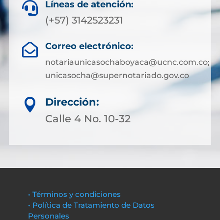
Líneas de atención:

(+57) 3142523231
Correo electrónico:

notariaunicasochaboyaca@ucnc.com.co;
unicasocha@supernotariado.gov.co
Dirección:

Calle 4 No. 10-32
• Términos y condiciones
• Política de Tratamiento de Datos
Personales