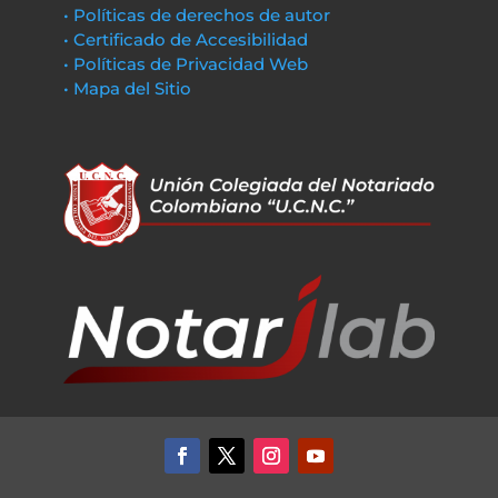
• Políticas de derechos de autor
• Certificado de Accesibilidad
• Políticas de Privacidad Web
• Mapa del Sitio