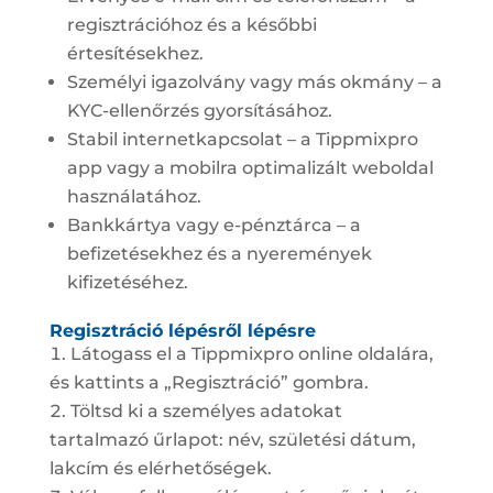
regisztrációhoz és a későbbi
értesítésekhez.
Személyi igazolvány vagy más okmány – a
KYC-ellenőrzés gyorsításához.
Stabil internetkapcsolat – a Tippmixpro
app vagy a mobilra optimalizált weboldal
használatához.
Bankkártya vagy e-pénztárca – a
befizetésekhez és a nyeremények
kifizetéséhez.
Regisztráció lépésről lépésre
Látogass el a Tippmixpro online oldalára,
és kattints a „Regisztráció” gombra.
Töltsd ki a személyes adatokat
tartalmazó űrlapot: név, születési dátum,
lakcím és elérhetőségek.