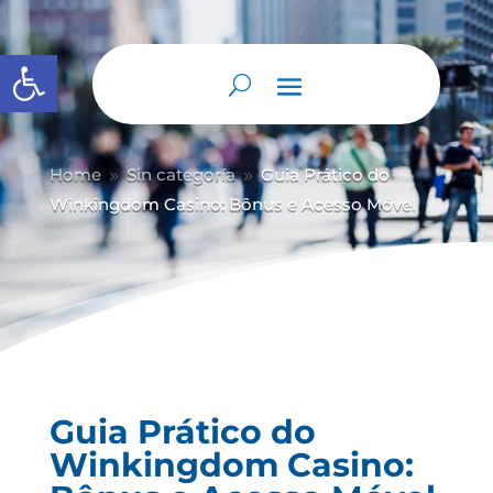
Abrir barra de herramientas
Home
Sin categoría
Guia Prático do
9
9
Winkingdom Casino: Bônus e Acesso Móvel
Guia Prático do
Winkingdom Casino: