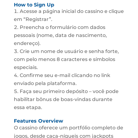
How to Sign Up
Acesse a página inicial do cassino e clique
em “Registrar”.
Preencha o formulário com dados
pessoais (nome, data de nascimento,
endereço).
Crie um nome de usuário e senha forte,
com pelo menos 8 caracteres e símbolos
especiais.
Confirme seu e-mail clicando no link
enviado pela plataforma.
Faça seu primeiro depósito – você pode
habilitar bônus de boas-vindas durante
essa etapa.
Features Overview
O cassino oferece um portfólio completo de
jogos, desde caça-níqueis com jackpots