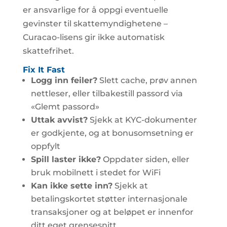
er ansvarlige for å oppgi eventuelle
gevinster til skattemyndighetene –
Curacao-lisens gir ikke automatisk
skattefrihet.
Fix It Fast
Logg inn feiler?
Slett cache, prøv annen
nettleser, eller tilbakestill passord via
«Glemt passord»
Uttak avvist?
Sjekk at KYC-dokumenter
er godkjente, og at bonusomsetning er
oppfylt
Spill laster ikke?
Oppdater siden, eller
bruk mobilnett i stedet for WiFi
Kan ikke sette inn?
Sjekk at
betalingskortet støtter internasjonale
transaksjoner og at beløpet er innenfor
ditt eget grensesnitt