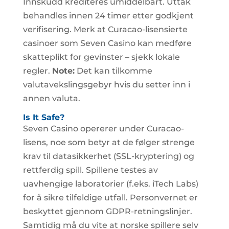
Innskudd krediteres umiddelbart. Uttak
behandles innen 24 timer etter godkjent
verifisering. Merk at Curacao-lisensierte
casinoer som Seven Casino kan medføre
skatteplikt for gevinster – sjekk lokale
regler.
Note:
Det kan tilkomme
valutavekslingsgebyr hvis du setter inn i
annen valuta.
Is It Safe?
Seven Casino opererer under Curacao-
lisens, noe som betyr at de følger strenge
krav til datasikkerhet (SSL-kryptering) og
rettferdig spill. Spillene testes av
uavhengige laboratorier (f.eks. iTech Labs)
for å sikre tilfeldige utfall. Personvernet er
beskyttet gjennom GDPR-retningslinjer.
Samtidig må du vite at norske spillere selv