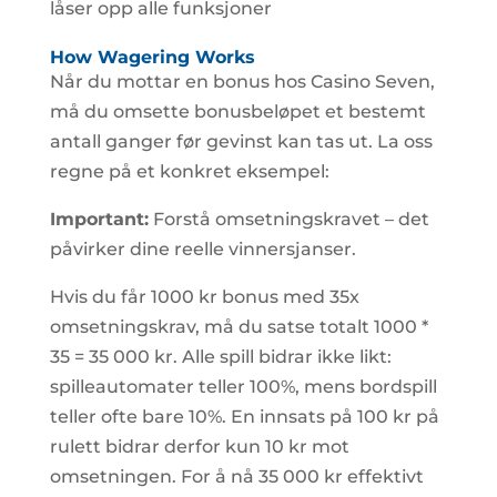
låser opp alle funksjoner
How Wagering Works
Når du mottar en bonus hos Casino Seven,
må du omsette bonusbeløpet et bestemt
antall ganger før gevinst kan tas ut. La oss
regne på et konkret eksempel:
Important:
Forstå omsetningskravet – det
påvirker dine reelle vinnersjanser.
Hvis du får 1000 kr bonus med 35x
omsetningskrav, må du satse totalt 1000 *
35 = 35 000 kr. Alle spill bidrar ikke likt:
spilleautomater teller 100%, mens bordspill
teller ofte bare 10%. En innsats på 100 kr på
rulett bidrar derfor kun 10 kr mot
omsetningen. For å nå 35 000 kr effektivt