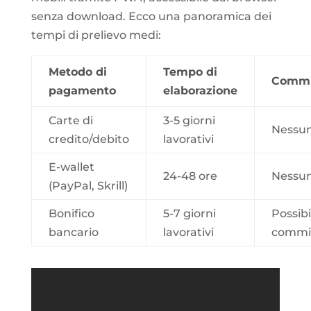
senza download. Ecco una panoramica dei
tempi di prelievo medi:
Metodo di
Tempo di
Commi
pagamento
elaborazione
Carte di
3-5 giorni
Nessu
credito/debito
lavorativi
E-wallet
24-48 ore
Nessu
(PayPal, Skrill)
Bonifico
5-7 giorni
Possibi
bancario
lavorativi
commis