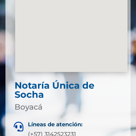
Notaría Única de
Socha
Boyacá
Líneas de atención:

(+57) 3142523231