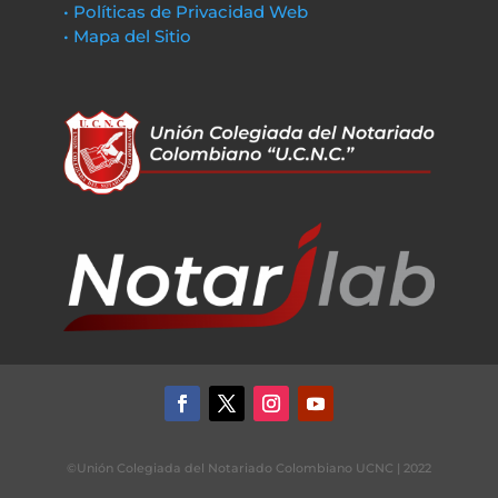
• Políticas de Privacidad Web
• Mapa del Sitio
©Unión Colegiada del Notariado Colombiano UCNC | 2022