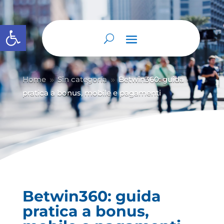
Abrir barra de herramientas
Home
Sin categoría
Betwin360: guida
9
9
pratica a bonus, mobile e pagamenti
Betwin360: guida
pratica a bonus,