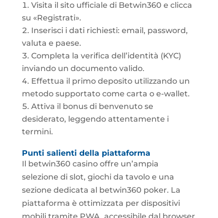
Visita il sito ufficiale di Betwin360 e clicca
su «Registrati».
Inserisci i dati richiesti: email, password,
valuta e paese.
Completa la verifica dell’identità (KYC)
inviando un documento valido.
Effettua il primo deposito utilizzando un
metodo supportato come carta o e-wallet.
Attiva il bonus di benvenuto se
desiderato, leggendo attentamente i
termini.
Punti salienti della piattaforma
Il betwin360 casino offre un’ampia
selezione di slot, giochi da tavolo e una
sezione dedicata al betwin360 poker. La
piattaforma è ottimizzata per dispositivi
mobili tramite PWA, accessibile dal browser