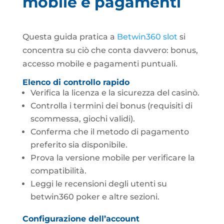
mobile e pagamenti
Questa guida pratica a
Betwin360 slot
si
concentra su ciò che conta davvero: bonus,
accesso mobile e pagamenti puntuali.
Elenco di controllo rapido
Verifica la licenza e la sicurezza del casinò.
Controlla i termini dei bonus (requisiti di
scommessa, giochi validi).
Conferma che il metodo di pagamento
preferito sia disponibile.
Prova la versione mobile per verificare la
compatibilità.
Leggi le recensioni degli utenti su
betwin360 poker e altre sezioni.
Configurazione dell’account