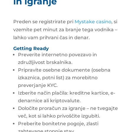
in igranje
Preden se registrirate pri
Mystake casino
, si
vzemite pet minut za branje tega vodnika –
lahko vam prihrani čas in denar.
Getting Ready
Preverite internetno povezavo in
združljivost brskalnika.
Pripravite osebne dokumente (osebna
izkaznica, potni list) za morebitno
preverjanje KYC.
Izberite način plačila: kreditne kartice, e-
denarnice ali kriptovalute.
Določite proračun za igranje – ne tvegajte
več, kot si lahko privoščite izgubiti.
Preberite bonitetne pogoje, zlasti
zahtevane stopnje stav.