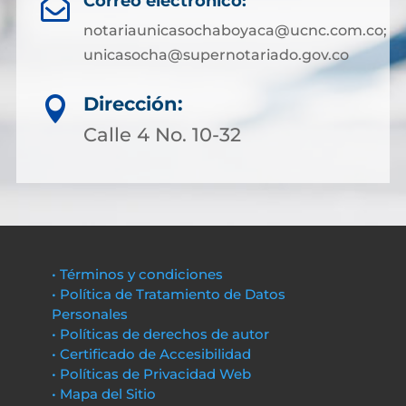
Correo electrónico:

notariaunicasochaboyaca@ucnc.com.co;
unicasocha@supernotariado.gov.co
Dirección:

Calle 4 No. 10-32
• Términos y condiciones
• Política de Tratamiento de Datos
Personales
• Políticas de derechos de autor
• Certificado de Accesibilidad
• Políticas de Privacidad Web
• Mapa del Sitio