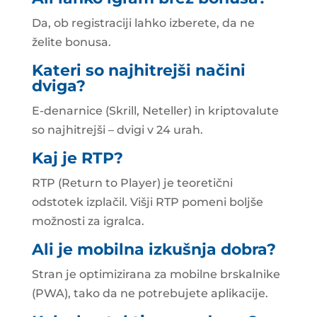
Da, ob registraciji lahko izberete, da ne
želite bonusa.
Kateri so najhitrejši načini
dviga?
E-denarnice (Skrill, Neteller) in kriptovalute
so najhitrejši – dvigi v 24 urah.
Kaj je RTP?
RTP (Return to Player) je teoretični
odstotek izplačil. Višji RTP pomeni boljše
možnosti za igralca.
Ali je mobilna izkušnja dobra?
Stran je optimizirana za mobilne brskalnike
(PWA), tako da ne potrebujete aplikacije.