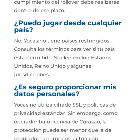
cumplimiento del rollover debe realizarse
dentro de ese plazo.
¿Puedo jugar desde cualquier
país?
No, Yocasino tiene países restringidos.
Consulta los términos para ver si tu país
está permitido. Suelen excluir Estados
Unidos, Reino Unido y algunas
jurisdicciones.
¿Es seguro proporcionar mis
datos personales?
Yocasino utiliza cifrado SSL y políticas de
privacidad estándar. Sin embargo, como
operador bajo licencia de Curazao, la
protección puede ser menor que la de
reguladores europeos; actúa con