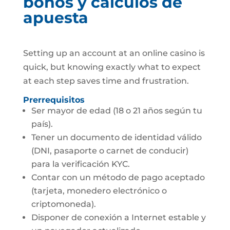
bonos y cálculos de
apuesta
Setting up an account at an online casino is
quick, but knowing exactly what to expect
at each step saves time and frustration.
Prerrequisitos
Ser mayor de edad (18 o 21 años según tu
país).
Tener un documento de identidad válido
(DNI, pasaporte o carnet de conducir)
para la verificación KYC.
Contar con un método de pago aceptado
(tarjeta, monedero electrónico o
criptomoneda).
Disponer de conexión a Internet estable y