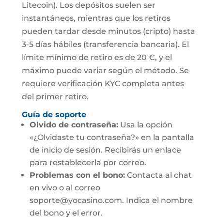
Litecoin). Los depósitos suelen ser
instantáneos, mientras que los retiros
pueden tardar desde minutos (cripto) hasta
3-5 días hábiles (transferencia bancaria). El
límite mínimo de retiro es de 20 €, y el
máximo puede variar según el método. Se
requiere verificación KYC completa antes
del primer retiro.
Guía de soporte
Olvido de contraseña:
Usa la opción
«¿Olvidaste tu contraseña?» en la pantalla
de inicio de sesión. Recibirás un enlace
para restablecerla por correo.
Problemas con el bono:
Contacta al chat
en vivo o al correo
soporte@yocasino.com. Indica el nombre
del bono y el error.