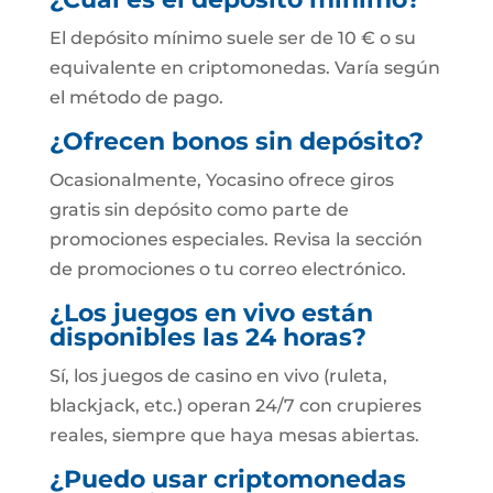
El depósito mínimo suele ser de 10 € o su
equivalente en criptomonedas. Varía según
el método de pago.
¿Ofrecen bonos sin depósito?
Ocasionalmente, Yocasino ofrece giros
gratis sin depósito como parte de
promociones especiales. Revisa la sección
de promociones o tu correo electrónico.
¿Los juegos en vivo están
disponibles las 24 horas?
Sí, los juegos de casino en vivo (ruleta,
blackjack, etc.) operan 24/7 con crupieres
reales, siempre que haya mesas abiertas.
¿Puedo usar criptomonedas