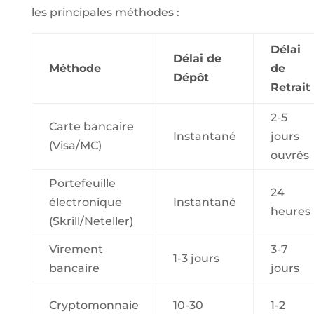
les principales méthodes :
Délai
Délai de
Méthode
de
Dépôt
Retrait
2-5
Carte bancaire
Instantané
jours
(Visa/MC)
ouvrés
Portefeuille
24
électronique
Instantané
heures
(Skrill/Neteller)
Virement
3-7
1-3 jours
bancaire
jours
Cryptomonnaie
10-30
1-2