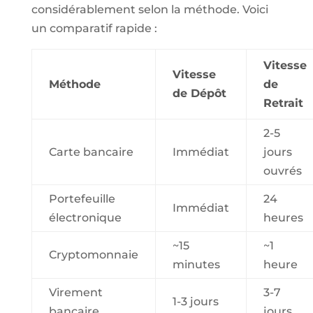
considérablement selon la méthode. Voici
un comparatif rapide :
Vitesse
Vitesse
Méthode
de
de Dépôt
Retrait
2-5
Carte bancaire
Immédiat
jours
ouvrés
Portefeuille
24
Immédiat
électronique
heures
~15
~1
Cryptomonnaie
minutes
heure
Virement
3-7
1-3 jours
bancaire
jours