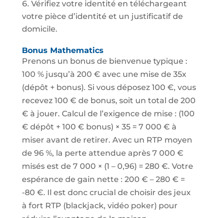
Vérifiez votre identité en téléchargeant
votre pièce d’identité et un justificatif de
domicile.
Bonus Mathematics
Prenons un bonus de bienvenue typique :
100 % jusqu’à 200 € avec une mise de 35x
(dépôt + bonus). Si vous déposez 100 €, vous
recevez 100 € de bonus, soit un total de 200
€ à jouer. Calcul de l’exigence de mise : (100
€ dépôt + 100 € bonus) × 35 = 7 000 € à
miser avant de retirer. Avec un RTP moyen
de 96 %, la perte attendue après 7 000 €
misés est de 7 000 × (1 – 0,96) = 280 €. Votre
espérance de gain nette : 200 € – 280 € =
-80 €. Il est donc crucial de choisir des jeux
à fort RTP (blackjack, vidéo poker) pour