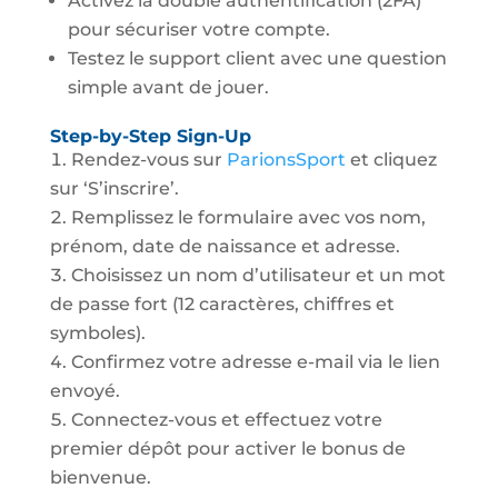
Activez la double authentification (2FA)
pour sécuriser votre compte.
Testez le support client avec une question
simple avant de jouer.
Step-by-Step Sign-Up
Rendez-vous sur
ParionsSport
et cliquez
sur ‘S’inscrire’.
Remplissez le formulaire avec vos nom,
prénom, date de naissance et adresse.
Choisissez un nom d’utilisateur et un mot
de passe fort (12 caractères, chiffres et
symboles).
Confirmez votre adresse e-mail via le lien
envoyé.
Connectez-vous et effectuez votre
premier dépôt pour activer le bonus de
bienvenue.