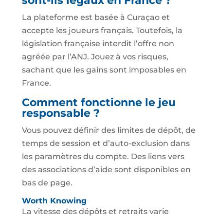
sont-ils légaux en France ?
La plateforme est basée à Curaçao et
accepte les joueurs français. Toutefois, la
législation française interdit l’offre non
agréée par l’ANJ. Jouez à vos risques,
sachant que les gains sont imposables en
France.
Comment fonctionne le jeu
responsable ?
Vous pouvez définir des limites de dépôt, de
temps de session et d’auto-exclusion dans
les paramètres du compte. Des liens vers
des associations d’aide sont disponibles en
bas de page.
Worth Knowing
La vitesse des dépôts et retraits varie