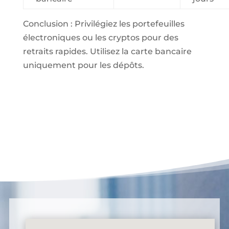
Conclusion : Privilégiez les portefeuilles
électroniques ou les cryptos pour des
retraits rapides. Utilisez la carte bancaire
uniquement pour les dépôts.