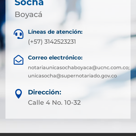
Socha
Boyacá
Líneas de atención:

(+57) 3142523231
Correo electrónico:

notariaunicasochaboyaca@ucnc.com.co;
unicasocha@supernotariado.gov.co
Dirección:

Calle 4 No. 10-32