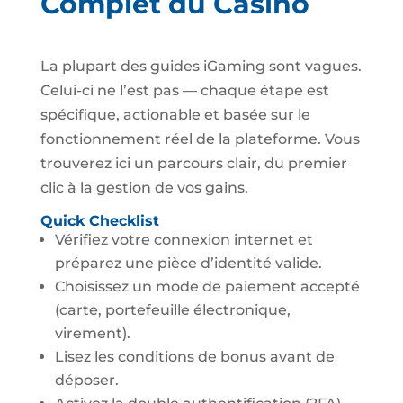
Complet du Casino
La plupart des guides iGaming sont vagues.
Celui-ci ne l’est pas — chaque étape est
spécifique, actionable et basée sur le
fonctionnement réel de la plateforme. Vous
trouverez ici un parcours clair, du premier
clic à la gestion de vos gains.
Quick Checklist
Vérifiez votre connexion internet et
préparez une pièce d’identité valide.
Choisissez un mode de paiement accepté
(carte, portefeuille électronique,
virement).
Lisez les conditions de bonus avant de
déposer.