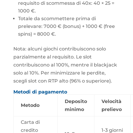
requisito di scommessa di 40x: 40 × 25 =
1000 €.
Totale da scommettere prima di
prelevare: 7000 € (bonus) + 1000 € (free
spins) = 8000 €.
Nota: alcuni giochi contribuiscono solo
parzialmente al requisito. Le slot
contribuiscono al 100%, mentre il blackjack
solo al 10%. Per minimizzare le perdite,
scegli slot con RTP alto (96% o superiore).
Metodi di pagamento
Deposito
Velocità
Metodo
minimo
prelievo
Carta di
credito
1-3 giorni