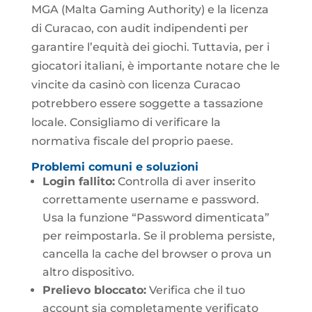
MGA (Malta Gaming Authority) e la licenza
di Curacao, con audit indipendenti per
garantire l’equità dei giochi. Tuttavia, per i
giocatori italiani, è importante notare che le
vincite da casinò con licenza Curacao
potrebbero essere soggette a tassazione
locale. Consigliamo di verificare la
normativa fiscale del proprio paese.
Problemi comuni e soluzioni
Login fallito:
Controlla di aver inserito
correttamente username e password.
Usa la funzione “Password dimenticata”
per reimpostarla. Se il problema persiste,
cancella la cache del browser o prova un
altro dispositivo.
Prelievo bloccato:
Verifica che il tuo
account sia completamente verificato