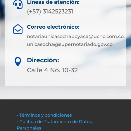
Líneas de atención:

(+57) 3142523231
Correo electrónico:

notariaunicasochaboyaca@ucnc.com.co;
unicasocha@supernotariado.gov.co
Dirección:

Calle 4 No. 10-32
• Términos y condiciones
• Política de Tratamiento de Datos
Personales