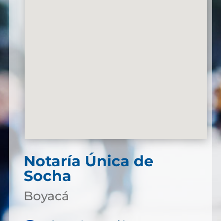
Notaría Única de
Socha
Boyacá