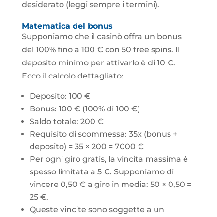
desiderato (leggi sempre i termini).
Matematica del bonus
Supponiamo che il casinò offra un bonus
del 100% fino a 100 € con 50 free spins. Il
deposito minimo per attivarlo è di 10 €.
Ecco il calcolo dettagliato:
Deposito: 100 €
Bonus: 100 € (100% di 100 €)
Saldo totale: 200 €
Requisito di scommessa: 35x (bonus +
deposito) = 35 × 200 = 7000 €
Per ogni giro gratis, la vincita massima è
spesso limitata a 5 €. Supponiamo di
vincere 0,50 € a giro in media: 50 × 0,50 =
25 €.
Queste vincite sono soggette a un