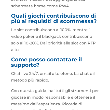
schermata home come PWA.
Quali giochi contribuiscono di
più ai requisiti di scommessa?
Le slot contribuiscono al 100%, mentre il
video poker e il blackjack contribuiscono
solo al 10-20%. Dai priorità alle slot con RTP
alto.
Come posso contattare il
supporto?
Chat live 24/7, email e telefono. La chat è il
metodo più rapido.
Con questa guida, hai tutti gli strumenti per
giocare in modo responsabile e ottenere il
massimo dall’esperienza. Ricorda di