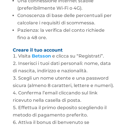
Una connessione internet stabile
(preferibilmente Wi-Fi o 4G).
Conoscenza di base delle percentuali per
calcolare i requisiti di scommessa.
Pazienza: la verifica del conto richiede
fino a 48 ore.
Creare il tuo account
Visita
Betsson
e clicca su “Registrati”.
Inserisci i tuoi dati personali: nome, data
di nascita, indirizzo e nazionalità.
Scegli un nome utente e una password
sicura (almeno 8 caratteri, lettere e numeri).
Conferma l’email cliccando sul link
ricevuto nella casella di posta.
Effettua il primo deposito scegliendo il
metodo di pagamento preferito.
Attiva il bonus di benvenuto se