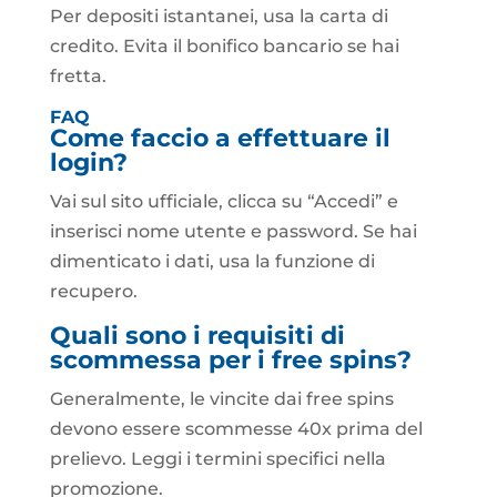
Per depositi istantanei, usa la carta di
credito. Evita il bonifico bancario se hai
fretta.
FAQ
Come faccio a effettuare il
login?
Vai sul sito ufficiale, clicca su “Accedi” e
inserisci nome utente e password. Se hai
dimenticato i dati, usa la funzione di
recupero.
Quali sono i requisiti di
scommessa per i free spins?
Generalmente, le vincite dai free spins
devono essere scommesse 40x prima del
prelievo. Leggi i termini specifici nella
promozione.