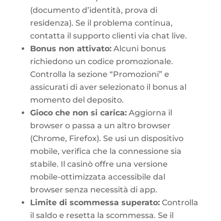
(documento d’identità, prova di
residenza). Se il problema continua,
contatta il supporto clienti via chat live.
Bonus non attivato:
Alcuni bonus
richiedono un codice promozionale.
Controlla la sezione “Promozioni” e
assicurati di aver selezionato il bonus al
momento del deposito.
Gioco che non si carica:
Aggiorna il
browser o passa a un altro browser
(Chrome, Firefox). Se usi un dispositivo
mobile, verifica che la connessione sia
stabile. Il casinò offre una versione
mobile-ottimizzata accessibile dal
browser senza necessità di app.
Limite di scommessa superato:
Controlla
il saldo e resetta la scommessa. Se il