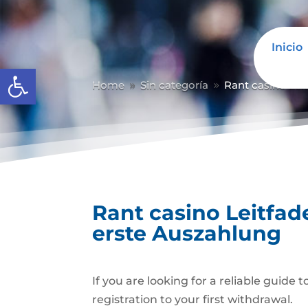
Inicio
Abrir barra de herramientas
Home
Sin categoría
Rant casino Le
9
9
Rant casino Leitfa
erste Auszahlung
If you are looking for a reliable guide t
registration to your first withdrawal.