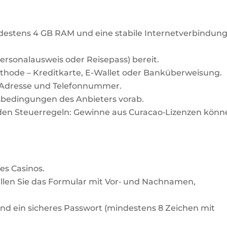
mindestens 4 GB RAM und eine stabile Internetverbindun
Personalausweis oder Reisepass) bereit.
thode – Kreditkarte, E-Wallet oder Banküberweisung.
il‑Adresse und Telefonnummer.
sbedingungen des Anbieters vorab.
enden Steuerregeln: Gewinne aus Curacao‑Lizenzen kön
des Casinos.
füllen Sie das Formular mit Vor‑ und Nachnamen,
d ein sicheres Passwort (mindestens 8 Zeichen mit