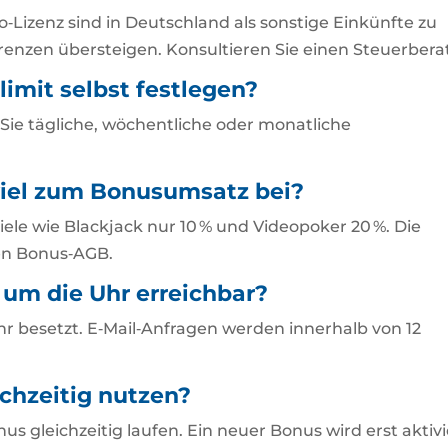
Lizenz sind in Deutschland als sonstige Einkünfte zu
enzen übersteigen. Konsultieren Sie einen Steuerbera
imit selbst festlegen?
Sie tägliche, wöchentliche oder monatliche
viel zum Bonusumsatz bei?
piele wie Blackjack nur 10 % und Videopoker 20 %. Die
den Bonus‑AGB.
 um die Uhr erreichbar?
 Uhr besetzt. E‑Mail‑Anfragen werden innerhalb von 12
chzeitig nutzen?
us gleichzeitig laufen. Ein neuer Bonus wird erst aktivi