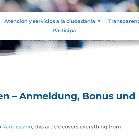
Atención y servicios a la ciudadanía
Transparen
Participa
itfaden – Anmeldung, Bonus und erste Auszahlung
den – Anmeldung, Bonus und
o
Rant casino
, this article covers everything from