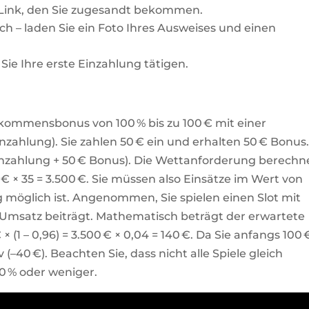
n Link, den Sie zugesandt bekommen.
ch – laden Sie ein Foto Ihres Ausweises und einen
ie Ihre erste Einzahlung tätigen.
kommensbonus von 100 % bis zu 100 € mit einer
ahlung). Sie zahlen 50 € ein und erhalten 50 € Bonus.
nzahlung + 50 € Bonus). Die Wettanforderung berechn
0 € × 35 = 3.500 €. Sie müssen also Einsätze im Wert von
g möglich ist. Angenommen, Sie spielen einen Slot mit
 Umsatz beiträgt. Mathematisch beträgt der erwartete
(1 – 0,96) = 3.500 € × 0,04 = 140 €. Da Sie anfangs 100 
(–40 €). Beachten Sie, dass nicht alle Spiele gleich
10 % oder weniger.