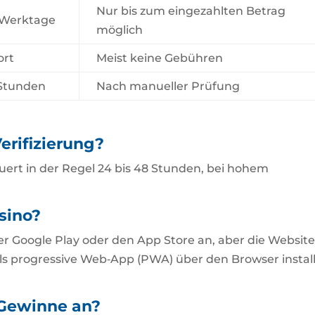
Nur bis zum eingezahlten Betrag
 Werktage
möglich
ort
Meist keine Gebühren
Stunden
Nach manueller Prüfung
erifizierung?
rt in der Regel 24 bis 48 Stunden, bei hohem
asino?
er Google Play oder den App Store an, aber die Website 
ls progressive Web‑App (PWA) über den Browser install
 Gewinne an?