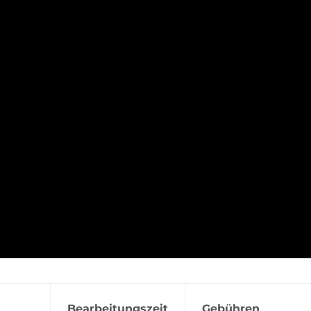
Bearbeitungszeit
Gebühren