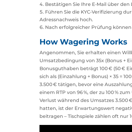
Bestätigen Sie Ihre E‑Mail über de
Führen Sie die KYC‑Verifizierung dur
Adressnachweis hoch.
Nach erfolgreicher Prüfung können S
How Wagering Works
Angenommen, Sie erhalten einen Will
Umsatzbedingung von 35x (Bonus + Einz
Bonusguthaben beträgt 100 € (50 € Ei
sich als (Einzahlung + Bonus) × 35 = 10
3.500 € tätigen, bevor eine Auszahlun
einem RTP von 96 %, der zu 100 % zum
Verlust während des Umsatzes 3.500 € × 
hatten, ist der Erwartungswert negativ 
beitragen – Tischspiele zählen oft nur 