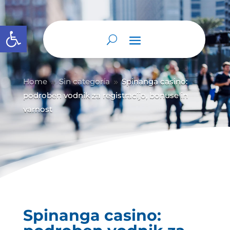
Abrir barra de herramientas
Home
Sin categoría
Spinanga casino:
9
9
podroben vodnik za registracijo, bonuse in
varnost
Spinanga casino: