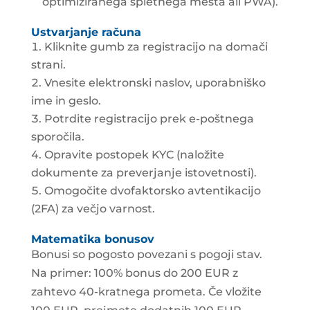
optimiziranega spletnega mesta ali PWA).
Ustvarjanje računa
Kliknite gumb za registracijo na domači
strani.
Vnesite elektronski naslov, uporabniško
ime in geslo.
Potrdite registracijo prek e-poštnega
sporočila.
Opravite postopek KYC (naložite
dokumente za preverjanje istovetnosti).
Omogočite dvofaktorsko avtentikacijo
(2FA) za večjo varnost.
Matematika bonusov
Bonusi so pogosto povezani s pogoji stav.
Na primer: 100% bonus do 200 EUR z
zahtevo 40-kratnega prometa. Če vložite