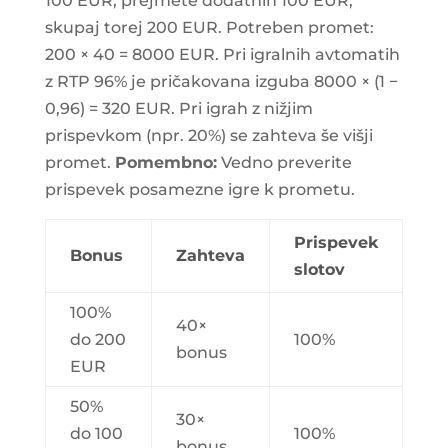
100 EUR, prejmete dodatnih 100 EUR,
skupaj torej 200 EUR. Potreben promet:
200 × 40 = 8000 EUR. Pri igralnih avtomatih
z RTP 96% je pričakovana izguba 8000 × (1 −
0,96) = 320 EUR. Pri igrah z nižjim
prispevkom (npr. 20%) se zahteva še višji
promet.
Pomembno:
Vedno preverite
prispevek posamezne igre k prometu.
Prispevek
Bonus
Zahteva
slotov
100%
40×
do 200
100%
bonus
EUR
50%
30×
do 100
100%
bonus