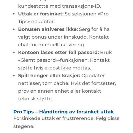
kundestøtte med transaksjons-ID.
Uttak er forsinket:
Se seksjonen «Pro
Tips» nedenfor.
Bonusen aktiveres ikke:
Sørg for å ha
valgt bonus under innskudd. Kontakt
chat for manuell aktivering.
Kontoen låses etter feil passord:
Bruk
«Glemt passord»-funksjonen. Kontakt
støtte hvis e-post ikke mottas.
Spill henger eller krasjer:
Oppdater
nettleser, tøm cache. Hvis det fortsetter,
prøv en annen enhet eller kontakt
teknisk støtte.
Pro Tips – Håndtering av forsinket uttak
Forsinkede uttak er frustrerende. Følg disse
stegene: