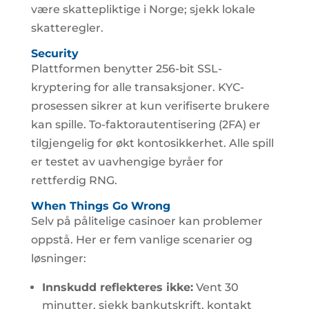
være skattepliktige i Norge; sjekk lokale
skatteregler.
Security
Plattformen benytter 256-bit SSL-
kryptering for alle transaksjoner. KYC-
prosessen sikrer at kun verifiserte brukere
kan spille. To-faktorautentisering (2FA) er
tilgjengelig for økt kontosikkerhet. Alle spill
er testet av uavhengige byråer for
rettferdig RNG.
When Things Go Wrong
Selv på pålitelige casinoer kan problemer
oppstå. Her er fem vanlige scenarier og
løsninger:
Innskudd reflekteres ikke:
Vent 30
minutter, sjekk bankutskrift, kontakt