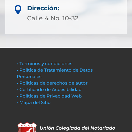
Dirección:

Calle 4 No. 10-32
• Términos y condiciones
• Política de Tratamiento de Datos
Personales
• Políticas de derechos de autor
• Certificado de Accesibilidad
• Políticas de Privacidad Web
• Mapa del Sitio