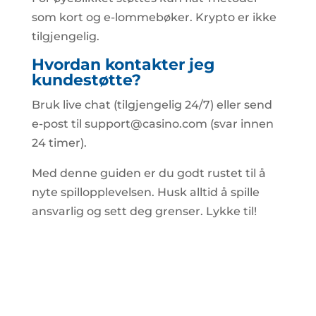
som kort og e-lommebøker. Krypto er ikke
tilgjengelig.
Hvordan kontakter jeg
kundestøtte?
Bruk live chat (tilgjengelig 24/7) eller send
e-post til support@casino.com (svar innen
24 timer).
Med denne guiden er du godt rustet til å
nyte spillopplevelsen. Husk alltid å spille
ansvarlig og sett deg grenser. Lykke til!