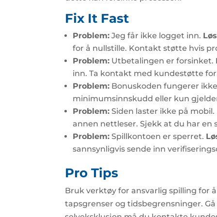
Fix It Fast
Problem:
Jeg får ikke logget inn.
Løs
for å nullstille. Kontakt støtte hvis 
Problem:
Utbetalingen er forsinket.
inn. Ta kontakt med kundestøtte for
Problem:
Bonuskoden fungerer ikk
minimumsinnskudd eller kun gjelder s
Problem:
Siden laster ikke på mobil.
annen nettleser. Sjekk at du har en s
Problem:
Spillkontoen er sperret.
Lø
sannsynligvis sende inn verifiserin
Pro Tips
Bruk verktøy for ansvarlig spilling for
tapsgrenser og tidsbegrensninger. Gå ti
selveksklusjon må du kontakte kundes