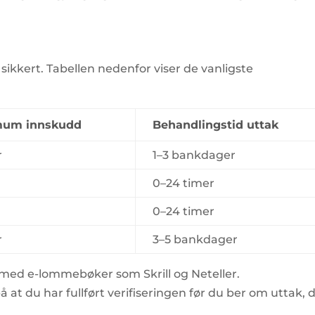
ikkert. Tabellen nedenfor viser de vanligste
mum innskudd
Behandlingstid uttak
r
1–3 bankdager
r
0–24 timer
r
0–24 timer
r
3–5 bankdager
k med e-lommebøker som Skrill og Neteller.
å at du har fullført verifiseringen før du ber om uttak, 