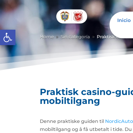
Inicio
Abrir barra de herramientas
Home
Sin categoría
Praktisk casino-
9
9
Praktisk casino-gui
mobiltilgang
Denne praktiske guiden til
NordicAut
mobiltilgang og å få utbetalt i tide. 