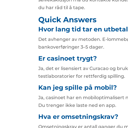
du har råd til å tape.
Quick Answers
Hvor lang tid tar en utbeta
Det avhenger av metoden. E-lommebøke
bankoverføringer 3–5 dager.
Er casinoet trygt?
Ja, det er lisensiert av Curacao og bru
testlaboratorier for rettferdig spilling.
Kan jeg spille på mobil?
Ja, casinoet har en mobiloptimalisert 
Du trenger ikke laste ned en app.
Hva er omsetningskrav?
Omsetningskrav er antall ganger du må