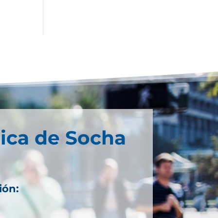
ica de Socha
ión: