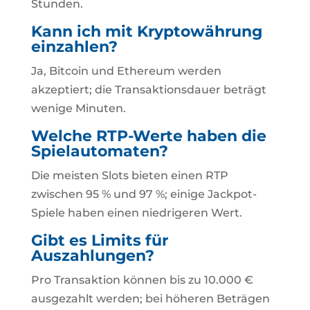
Stunden.
Kann ich mit Kryptowährung
einzahlen?
Ja, Bitcoin und Ethereum werden
akzeptiert; die Transaktionsdauer beträgt
wenige Minuten.
Welche RTP-Werte haben die
Spielautomaten?
Die meisten Slots bieten einen RTP
zwischen 95 % und 97 %; einige Jackpot-
Spiele haben einen niedrigeren Wert.
Gibt es Limits für
Auszahlungen?
Pro Transaktion können bis zu 10.000 €
ausgezahlt werden; bei höheren Beträgen