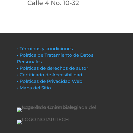
Calle 4 No. 10-32
• Términos y condiciones
• Política de Tratamiento de Datos
Personales
• Políticas de derechos de autor
• Certificado de Accesibilidad
• Políticas de Privacidad Web
• Mapa del Sitio