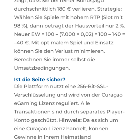
zeigt, dass Sie bei reiner Bonusjagd
durchschnittlich 180 € verlieren. Strategie:
Wählen Sie Spiele mit hohem RTP (Slot mit
98 %), dann beträgt der Hausvorteil nur 2 %.
Neuer EW = 100 – (7.000 × 0,02) = 100 – 140 =
–40 €. Mit optimalem Spiel und Einsatz
können Sie den Verlust minimieren.
Berechnen Sie immer selbst die
Umsatzbedingungen.
Ist die Seite sicher?
Die Plattform nutzt eine 256-Bit-SSL-
Verschlüsselung und wird von der Curaçao
eGaming Lizenz reguliert. Alle
Transaktionen sind durch separates Player-
Konto geschützt.
Hinweis:
Da es sich um
eine Curaçao-Lizenz handelt, können
Gewinne in Ihrem Heimatland