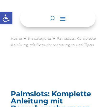
Abrir barra de herramientas
Home
Sin categoría
Palmslots: Komplette
9
9
Anleitung mit Bonusberechnungen und Tipps
Palmslots: Komplette
Anleitung mit