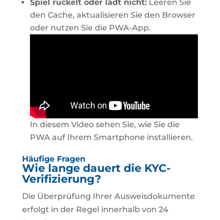
Spiel ruckelt oder lädt nicht:
Leeren Sie
den Cache, aktualisieren Sie den Browser
oder nutzen Sie die PWA-App.
In diesem Video sehen Sie, wie Sie die
PWA auf Ihrem Smartphone installieren.
Häufige Fragen
Wie lange dauert die KYC-
Verifizierung?
Die Überprüfung Ihrer Ausweisdokumente
erfolgt in der Regel innerhalb von 24