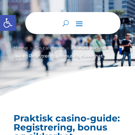
Abrir barra de herramientas
Home
Sin categoría
Praktisk casino-
9
9
guide: Registrering, bonus og sikkerhet
Praktisk casino-guide:
Registrering, bonus