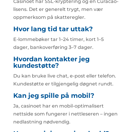
Casinoet har SSL-kryptering og en Curacao-
lisens. Det er generelt trygt, men vær
oppmerksom på skatteregler.
Hvor lang tid tar uttak?
E-lommebøker tar 1–24 timer, kort 1–5
dager, bankoverføring 3–7 dager.
Hvordan kontakter jeg
kundestøtte?
Du kan bruke live chat, e-post eller telefon.
Kundestøtte er tilgjengelig døgnet rundt.
Kan jeg spille på mobil?
Ja, casinoet har en mobil-optimalisert
nettside som fungerer i nettleseren – ingen
nedlastning nødvendig.