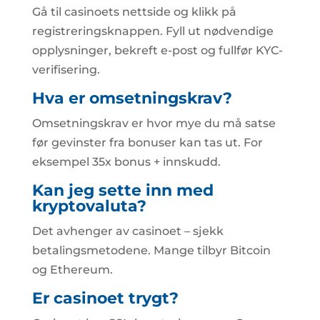
Gå til casinoets nettside og klikk på
registreringsknappen. Fyll ut nødvendige
opplysninger, bekreft e-post og fullfør KYC-
verifisering.
Hva er omsetningskrav?
Omsetningskrav er hvor mye du må satse
før gevinster fra bonuser kan tas ut. For
eksempel 35x bonus + innskudd.
Kan jeg sette inn med
kryptovaluta?
Det avhenger av casinoet – sjekk
betalingsmetodene. Mange tilbyr Bitcoin
og Ethereum.
Er casinoet trygt?