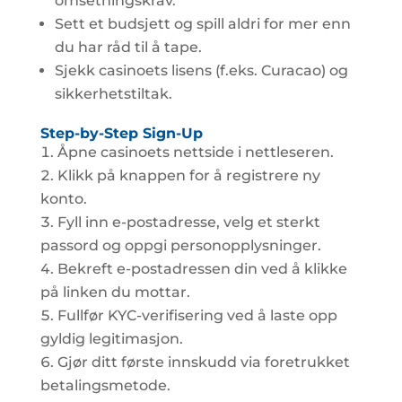
omsetningskrav.
Sett et budsjett og spill aldri for mer enn
du har råd til å tape.
Sjekk casinoets lisens (f.eks. Curacao) og
sikkerhetstiltak.
Step-by-Step Sign-Up
Åpne casinoets nettside i nettleseren.
Klikk på knappen for å registrere ny
konto.
Fyll inn e-postadresse, velg et sterkt
passord og oppgi personopplysninger.
Bekreft e-postadressen din ved å klikke
på linken du mottar.
Fullfør KYC-verifisering ved å laste opp
gyldig legitimasjon.
Gjør ditt første innskudd via foretrukket
betalingsmetode.