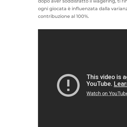
dopo aver soddisfatto il wagering, ti 
ogni giocata è influenzata dalla varianz
contribuzione al 100%.