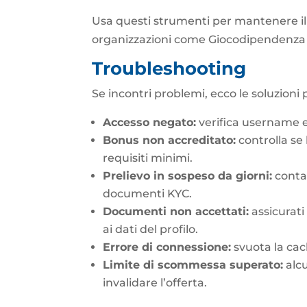
Usa questi strumenti per mantenere il 
organizzazioni come Giocodipendenza
Troubleshooting
Se incontri problemi, ecco le soluzioni
Accesso negato:
verifica username e
Bonus non accreditato:
controlla se 
requisiti minimi.
Prelievo in sospeso da giorni:
contat
documenti KYC.
Documenti non accettati:
assicurati
ai dati del profilo.
Errore di connessione:
svuota la cac
Limite di scommessa superato:
alc
invalidare l’offerta.