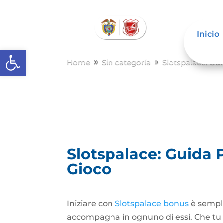
Inicio
Abrir barra de herramientas
Home
Sin categoría
Slotspalace: Gui
9
9
Slotspalace: Guida P
Gioco
Iniziare con
Slotspalace bonus
è sempli
accompagna in ognuno di essi. Che tu 