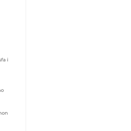
fa i
no
 non