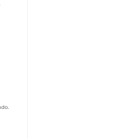
o
,
ndo.