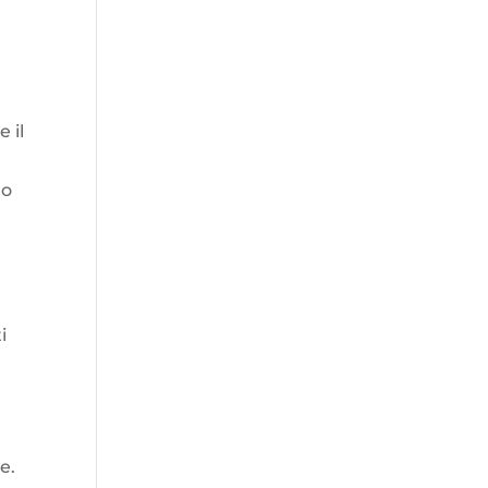
 il
 o
i
e.