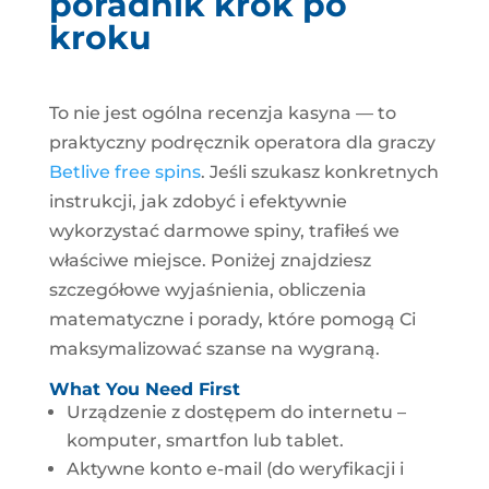
poradnik krok po
kroku
To nie jest ogólna recenzja kasyna — to
praktyczny podręcznik operatora dla graczy
Betlive free spins
. Jeśli szukasz konkretnych
instrukcji, jak zdobyć i efektywnie
wykorzystać darmowe spiny, trafiłeś we
właściwe miejsce. Poniżej znajdziesz
szczegółowe wyjaśnienia, obliczenia
matematyczne i porady, które pomogą Ci
maksymalizować szanse na wygraną.
What You Need First
Urządzenie z dostępem do internetu –
komputer, smartfon lub tablet.
Aktywne konto e-mail (do weryfikacji i