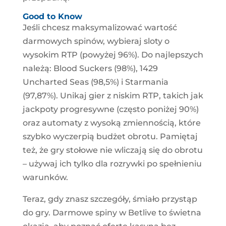
Good to Know
Jeśli chcesz maksymalizować wartość
darmowych spinów, wybieraj sloty o
wysokim RTP (powyżej 96%). Do najlepszych
należą: Blood Suckers (98%), 1429
Uncharted Seas (98,5%) i Starmania
(97,87%). Unikaj gier z niskim RTP, takich jak
jackpoty progresywne (często poniżej 90%)
oraz automaty z wysoką zmiennością, które
szybko wyczerpią budżet obrotu. Pamiętaj
też, że gry stołowe nie wliczają się do obrotu
– używaj ich tylko dla rozrywki po spełnieniu
warunków.
Teraz, gdy znasz szczegóły, śmiało przystąp
do gry. Darmowe spiny w Betlive to świetna