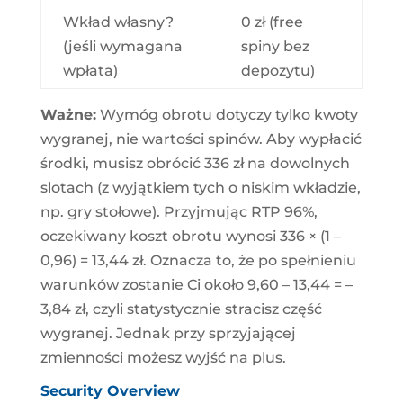
Wkład własny?
0 zł (free
(jeśli wymagana
spiny bez
wpłata)
depozytu)
Ważne:
Wymóg obrotu dotyczy tylko kwoty
wygranej, nie wartości spinów. Aby wypłacić
środki, musisz obrócić 336 zł na dowolnych
slotach (z wyjątkiem tych o niskim wkładzie,
np. gry stołowe). Przyjmując RTP 96%,
oczekiwany koszt obrotu wynosi 336 × (1 –
0,96) = 13,44 zł. Oznacza to, że po spełnieniu
warunków zostanie Ci około 9,60 – 13,44 = –
3,84 zł, czyli statystycznie stracisz część
wygranej. Jednak przy sprzyjającej
zmienności możesz wyjść na plus.
Security Overview