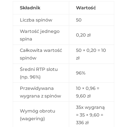
Składnik
Wartość
Liczba spinów
50
Wartość jednego
0,20 zł
spina
Całkowita wartość
50 × 0,20 = 10
spinów
zł
Średni RTP slotu
96%
(np. 96%)
Przewidywana
10 × 0,96 =
wygrana z spinów
9,60 zł
35x wygraną
Wymóg obrotu
= 35 × 9,60 =
(wagering)
336 zł