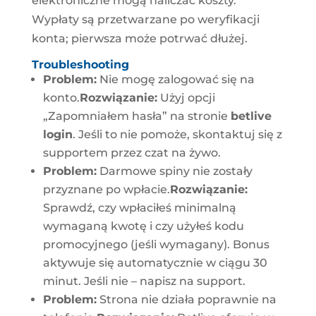
elektroniczne mogą naliczać koszty.
Wypłaty są przetwarzane po weryfikacji
konta; pierwsza może potrwać dłużej.
Troubleshooting
Problem:
Nie mogę zalogować się na
konto.
Rozwiązanie:
Użyj opcji
„Zapomniałem hasła” na stronie
betlive
login
. Jeśli to nie pomoże, skontaktuj się z
supportem przez czat na żywo.
Problem:
Darmowe spiny nie zostały
przyznane po wpłacie.
Rozwiązanie:
Sprawdź, czy wpłaciłeś minimalną
wymaganą kwotę i czy użyłeś kodu
promocyjnego (jeśli wymagany). Bonus
aktywuje się automatycznie w ciągu 30
minut. Jeśli nie – napisz na support.
Problem:
Strona nie działa poprawnie na