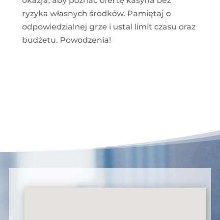
okazja, aby poznać ofertę kasyna bez
ryzyka własnych środków. Pamiętaj o
odpowiedzialnej grze i ustal limit czasu oraz
budżetu. Powodzenia!