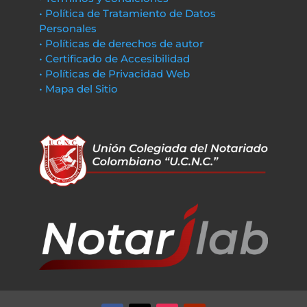
• Política de Tratamiento de Datos
Personales
• Políticas de derechos de autor
• Certificado de Accesibilidad
• Políticas de Privacidad Web
• Mapa del Sitio