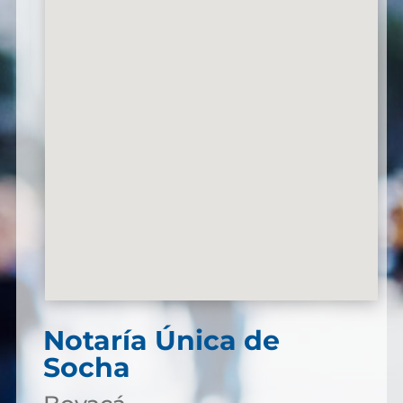
Notaría Única de
Socha