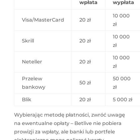
wpłata
wypłata
10 000
Visa/MasterCard
20 zł
zł
10 000
Skrill
20 zł
zł
10 000
Neteller
20 zł
zł
Przelew
50 000
50 zł
bankowy
zł
Blik
20 zł
5 000 zł
Wybierając metodę płatności, zwróć uwagę
na ewentualne opłaty – Betlive nie pobiera
prowizji za wpłaty, ale banki lub portfele