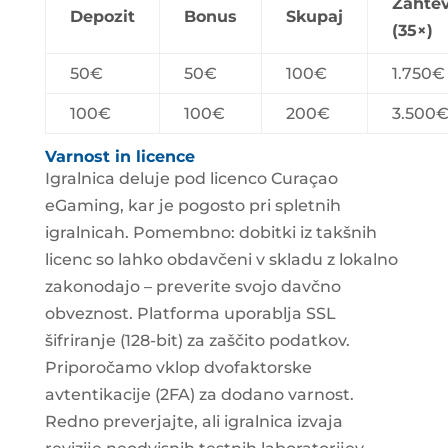
Zahte
Depozit
Bonus
Skupaj
(35×)
50€
50€
100€
1.750€
100€
100€
200€
3.500
Varnost in licence
Igralnica deluje pod licenco Curaçao
eGaming, kar je pogosto pri spletnih
igralnicah. Pomembno: dobitki iz takšnih
licenc so lahko obdavčeni v skladu z lokalno
zakonodajo – preverite svojo davčno
obveznost. Platforma uporablja SSL
šifriranje (128-bit) za zaščito podatkov.
Priporočamo vklop dvofaktorske
avtentikacije (2FA) za dodano varnost.
Redno preverjajte, ali igralnica izvaja