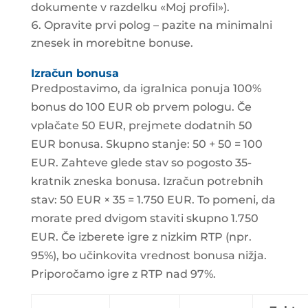
dokumente v razdelku «Moj profil»).
Opravite prvi polog – pazite na minimalni
znesek in morebitne bonuse.
Izračun bonusa
Predpostavimo, da igralnica ponuja 100%
bonus do 100 EUR ob prvem pologu. Če
vplačate 50 EUR, prejmete dodatnih 50
EUR bonusa. Skupno stanje: 50 + 50 = 100
EUR. Zahteve glede stav so pogosto 35-
kratnik zneska bonusa. Izračun potrebnih
stav: 50 EUR × 35 = 1.750 EUR. To pomeni, da
morate pred dvigom staviti skupno 1.750
EUR. Če izberete igre z nizkim RTP (npr.
95%), bo učinkovita vrednost bonusa nižja.
Priporočamo igre z RTP nad 97%.