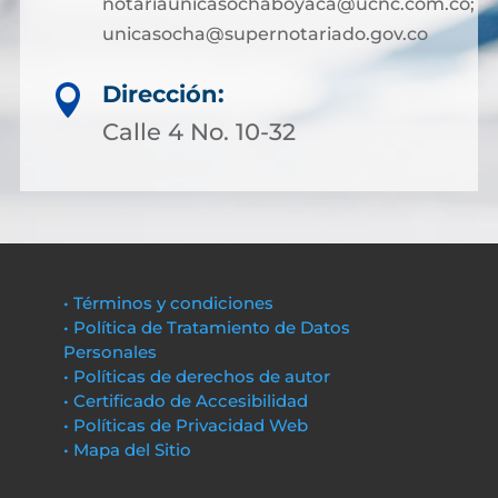
notariaunicasochaboyaca@ucnc.com.co;
unicasocha@supernotariado.gov.co
Dirección:

Calle 4 No. 10-32
• Términos y condiciones
• Política de Tratamiento de Datos
Personales
• Políticas de derechos de autor
• Certificado de Accesibilidad
• Políticas de Privacidad Web
• Mapa del Sitio