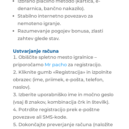
Izbrano plačilno metodo (kartica, e-
denarnica, bančno nakazilo).
Stabilno internetno povezavo za
nemoteno igranje.
Razumevanje pogojev bonusa, zlasti
zahtev glede stav.
Ustvarjanje računa
Obiščite spletno mesto igralnice –
priporočamo
Mr pacho
za registracijo.
Kliknite gumb «Registracija» in izpolnite
obrazec (ime, priimek, e-pošta, telefon,
naslov).
Izberite uporabniško ime in močno geslo
(vsaj 8 znakov, kombinacija črk in številk).
Potrdite registracijo prek e-poštne
povezave ali SMS-kode.
Dokončajte preverjanje računa (naložite