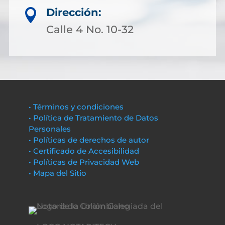
Dirección:

Calle 4 No. 10-32
• Términos y condiciones
• Política de Tratamiento de Datos
Personales
• Políticas de derechos de autor
• Certificado de Accesibilidad
• Políticas de Privacidad Web
• Mapa del Sitio