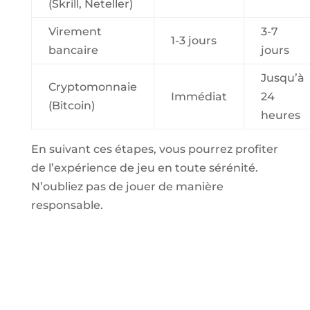
(Skrill, Neteller)
Virement
3-7
1-3 jours
bancaire
jours
Jusqu’à
Cryptomonnaie
Immédiat
24
(Bitcoin)
heures
En suivant ces étapes, vous pourrez profiter
de l’expérience de jeu en toute sérénité.
N’oubliez pas de jouer de manière
responsable.