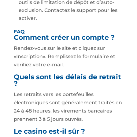
outils de limitation de dépôt et d’auto-
exclusion. Contactez le support pour les
activer.
FAQ
Comment créer un compte ?
Rendez-vous sur le site et cliquez sur
«Inscription». Remplissez le formulaire et
vérifiez votre e-mail.
Quels sont les délais de retrait
?
Les retraits vers les portefeuilles
électroniques sont généralement traités en
24 à 48 heures, les virements bancaires
prennent 3 à 5 jours ouvrés.
Le casino est-il sûr ?