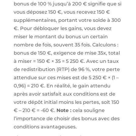
bonus de 100 % jusqu’à 200 € signifie que si
vous déposez 150 €, vous recevez 150 €
supplémentaires, portant votre solde à 300
€. Pour débloquer les gains, vous devez
miser le montant du bonus un certain
nombre de fois, souvent 35 fois. Calculons :
bonus de 150 €, exigence de mise 35x, total
à miser = 150 € × 35 = 5 250 €. Avec un taux
de redistribution (RTP) de 96 %, votre perte
attendue sur ces mises est de 5 250 € × (1 –
0,96) = 210 €. En réalité, le gain attendu
après avoir satisfait aux conditions est de
votre dépôt initial moins les pertes, soit 150
€ – 210 € = -60 €.
Note :
cela souligne
l’importance de choisir des bonus avec des
conditions avantageuses.