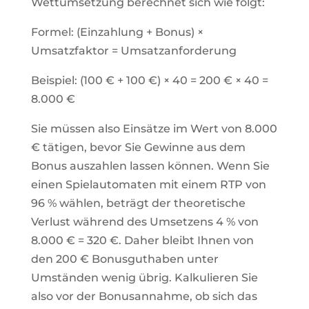
Wettumsetzung berechnet sich wie folgt:
Formel: (Einzahlung + Bonus) ×
Umsatzfaktor = Umsatzanforderung
Beispiel: (100 € + 100 €) × 40 = 200 € × 40 =
8.000 €
Sie müssen also Einsätze im Wert von 8.000
€ tätigen, bevor Sie Gewinne aus dem
Bonus auszahlen lassen können. Wenn Sie
einen Spielautomaten mit einem RTP von
96 % wählen, beträgt der theoretische
Verlust während des Umsetzens 4 % von
8.000 € = 320 €. Daher bleibt Ihnen von
den 200 € Bonusguthaben unter
Umständen wenig übrig. Kalkulieren Sie
also vor der Bonusannahme, ob sich das