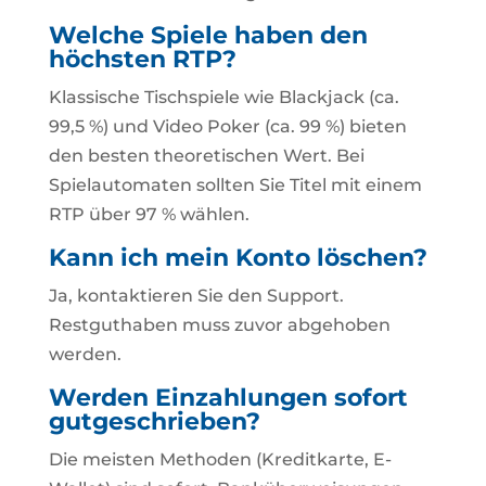
Welche Spiele haben den
höchsten RTP?
Klassische Tischspiele wie Blackjack (ca.
99,5 %) und Video Poker (ca. 99 %) bieten
den besten theoretischen Wert. Bei
Spielautomaten sollten Sie Titel mit einem
RTP über 97 % wählen.
Kann ich mein Konto löschen?
Ja, kontaktieren Sie den Support.
Restguthaben muss zuvor abgehoben
werden.
Werden Einzahlungen sofort
gutgeschrieben?
Die meisten Methoden (Kreditkarte, E-