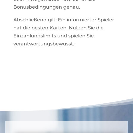
Bonusbedingungen genau.
Abschließend gilt: Ein informierter Spieler
hat die besten Karten. Nutzen Sie die
Einzahlungslimits und spielen Sie
verantwortungsbewusst.