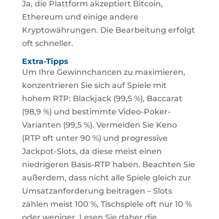
Ja, die Plattform akzeptiert Bitcoin,
Ethereum und einige andere
Kryptowährungen. Die Bearbeitung erfolgt
oft schneller.
Extra-Tipps
Um Ihre Gewinnchancen zu maximieren,
konzentrieren Sie sich auf Spiele mit
hohem RTP: Blackjack (99,5 %), Baccarat
(98,9 %) und bestimmte Video-Poker-
Varianten (99,5 %). Vermeiden Sie Keno
(RTP oft unter 90 %) und progressive
Jackpot-Slots, da diese meist einen
niedrigeren Basis-RTP haben. Beachten Sie
außerdem, dass nicht alle Spiele gleich zur
Umsatzanforderung beitragen – Slots
zählen meist 100 %, Tischspiele oft nur 10 %
oder weniger. Lesen Sie daher die