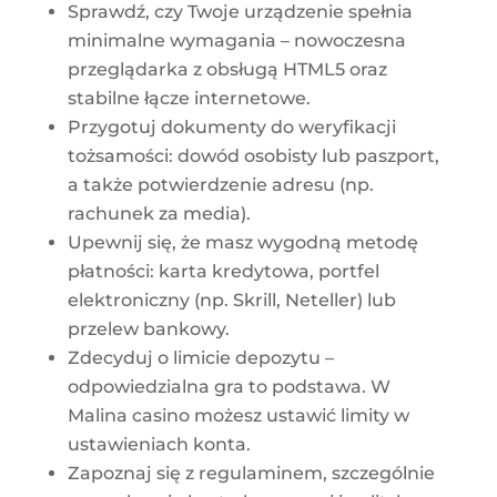
Sprawdź, czy Twoje urządzenie spełnia
minimalne wymagania – nowoczesna
przeglądarka z obsługą HTML5 oraz
stabilne łącze internetowe.
Przygotuj dokumenty do weryfikacji
tożsamości: dowód osobisty lub paszport,
a także potwierdzenie adresu (np.
rachunek za media).
Upewnij się, że masz wygodną metodę
płatności: karta kredytowa, portfel
elektroniczny (np. Skrill, Neteller) lub
przelew bankowy.
Zdecyduj o limicie depozytu –
odpowiedzialna gra to podstawa. W
Malina casino możesz ustawić limity w
ustawieniach konta.
Zapoznaj się z regulaminem, szczególnie