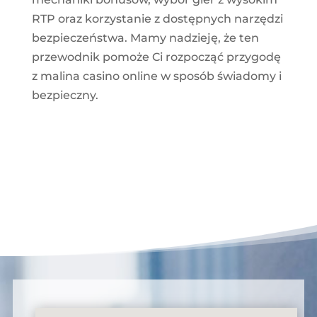
RTP oraz korzystanie z dostępnych narzędzi
bezpieczeństwa. Mamy nadzieję, że ten
przewodnik pomoże Ci rozpocząć przygodę
z malina casino online w sposób świadomy i
bezpieczny.