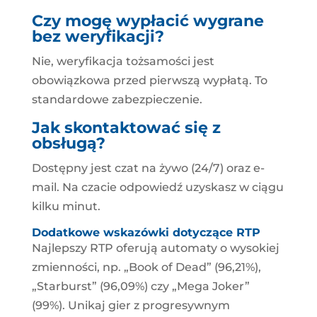
Czy mogę wypłacić wygrane
bez weryfikacji?
Nie, weryfikacja tożsamości jest
obowiązkowa przed pierwszą wypłatą. To
standardowe zabezpieczenie.
Jak skontaktować się z
obsługą?
Dostępny jest czat na żywo (24/7) oraz e-
mail. Na czacie odpowiedź uzyskasz w ciągu
kilku minut.
Dodatkowe wskazówki dotyczące RTP
Najlepszy RTP oferują automaty o wysokiej
zmienności, np. „Book of Dead” (96,21%),
„Starburst” (96,09%) czy „Mega Joker”
(99%). Unikaj gier z progresywnym