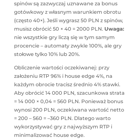
spinów są zazwyczaj uznawane za bonus
gotówkowy z własnym warunkiem obrotu
(często 40×). Jeśli wygrasz 50 PLN z spinów,
musisz obrócić 50 × 40 = 2000 PLN.
Uwaga:
nie wszystkie gry liczą się w tym samym
procencie – automaty zwykle 100%, ale gry
stołowe tylko 10% lub 20%.
Obliczenie wartości oczekiwanej: przy
założeniu RTP 96% i house edge 4%, na
każdym obrocie tracisz średnio 4% stawki.
Aby obrócić 14 000 PLN, szacunkowa strata
= 14 000 × 0,04 = 560 PLN. Ponieważ bonus
wynosi 200 PLN, oczekiwana wartość netto
= 200 – 560 = –360 PLN. Dlatego warto
wykorzystywać gry z najwyższym RTP i
minimalizować house edge.