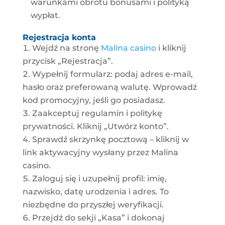
warunkami obrotu bonusami i polityką
wypłat.
Rejestracja konta
Wejdź na stronę
Malina casino
i kliknij
przycisk „Rejestracja”.
Wypełnij formularz: podaj adres e-mail,
hasło oraz preferowaną walutę. Wprowadź
kod promocyjny, jeśli go posiadasz.
Zaakceptuj regulamin i politykę
prywatności. Kliknij „Utwórz konto”.
Sprawdź skrzynkę pocztową – kliknij w
link aktywacyjny wysłany przez Malina
casino.
Zaloguj się i uzupełnij profil: imię,
nazwisko, datę urodzenia i adres. To
niezbędne do przyszłej weryfikacji.
Przejdź do sekji „Kasa” i dokonaj