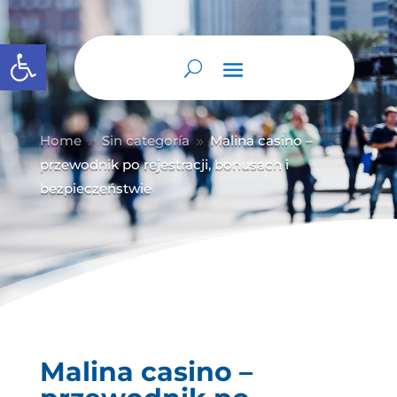
Abrir barra de herramientas
Home
Sin categoría
Malina casino –
9
9
przewodnik po rejestracji, bonusach i
bezpieczeństwie
Malina casino –