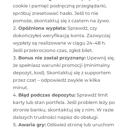
cookie i pamięć podręczną przeglądarki,
spróbuj zresetować hasło. Jeśli to nie
pomoże, skontaktuj się z czatem na żywo.
Opóźniona wypłata:
Sprawdź, czy
dokończyłeś weryfikację konta. Zazwyczaj
wypłaty są realizowane w ciągu 24–48 h.
Jeśli przekroczono czas, zgłoś bilet.
Bonus nie został przyznany:
Upewnij się,
że spełniasz warunki promocji (minimalny
depozyt, kod). Skontaktuj się z supportem
przez czat – odpowiedź zwykle w kilka
minut.
Błąd podczas depozytu:
Sprawdź limit
karty lub stan portfela. Jeśli problem leży po
stronie banku, skontaktuj się z nim. W razie
dalszych trudności napisz do obsługi.
Awaria gry:
Odśwież stronę lub uruchom