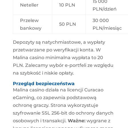
15 000
Neteller
10 PLN
PLN/dzień
Przelew
30 000
50 PLN
bankowy
PLN/miesiąc
Depozyty są natychmiastowe, a wypłaty
przetwarzane po weryfikacji konta. W
Malina casino minimalna wypłata to 20
PLN. Zalecamy wybór e-portfeli ze względu
na szybkość i niskie opłaty.
Przegląd bezpieczeństwa
Malina casino działa na licencji Curacao
eGaming, co zapewnia podstawową
ochronę graczy. Strona wykorzystuje
szyfrowanie SSL 256-bit do ochrony danych
osobowych i transakcji.
Ważne:
wygrane z