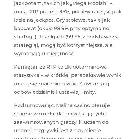
jackpotem, takich jak „Mega Moolah” –
mają RTP poniżej 95%, ponieważ część puli
idzie na jackpot. Gry stołowe, takie jak
baccarat (około 98,9% przy optymalnej
strategii) i blackjack (99,5% z podstawową
strategią), mogą być korzystniejsze, ale
wymagają umiejętności.
Pamiętaj, że RTP to długoterminowa
statystyka – w krótkiej perspektywie wyniki
mogą się znacznie różnić. Zawsze graj
odpowiedzialnie i ustawiaj limity.
Podsumowując, Malina casino oferuje
solidne warunki dla początkujących i
zaawansowanych graczy. Kluczem do
udanej rozgrywki jest zrozumienie
mechaniki bonusów, wybór gier z wysokim