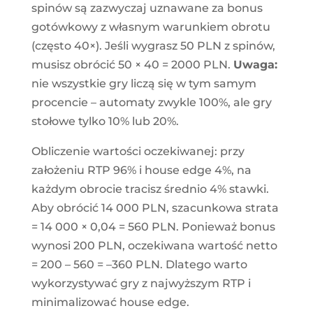
spinów są zazwyczaj uznawane za bonus
gotówkowy z własnym warunkiem obrotu
(często 40×). Jeśli wygrasz 50 PLN z spinów,
musisz obrócić 50 × 40 = 2000 PLN.
Uwaga:
nie wszystkie gry liczą się w tym samym
procencie – automaty zwykle 100%, ale gry
stołowe tylko 10% lub 20%.
Obliczenie wartości oczekiwanej: przy
założeniu RTP 96% i house edge 4%, na
każdym obrocie tracisz średnio 4% stawki.
Aby obrócić 14 000 PLN, szacunkowa strata
= 14 000 × 0,04 = 560 PLN. Ponieważ bonus
wynosi 200 PLN, oczekiwana wartość netto
= 200 – 560 = –360 PLN. Dlatego warto
wykorzystywać gry z najwyższym RTP i
minimalizować house edge.