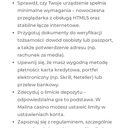
Sprawdź, czy Twoje urządzenie spełnia
minimalne wymagania – nowoczesna
przeglądarka z obsługą HTML5 oraz
stabilne łącze internetowe.
Przygotuj dokumenty do weryfikacji
tożsamości: dowód osobisty lub paszport,
a także potwierdzenie adresu (np.
rachunek za media).
Upewnij się, że masz wygodną metodę
płatności: karta kredytowa, portfel
elektroniczny (np. Skrill, Neteller) lub
przelew bankowy.
Zdecyduj o limicie depozytu –
odpowiedzialna gra to podstawa. W
Malina casino możesz ustawić limity w
ustawieniach konta.
Zapoznaj się z regulaminem, szczególnie