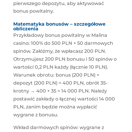
pierwszego depozytu, aby aktywować
bonus powitalny.
Matematyka bonusów – szczegółowe
obliczenia
Przykładowy bonus powitalny w Malina
casino: 100% do 500 PLN + 50 darmowych
spinów. Załóżmy, że wpłacasz 200 PLN.
Otrzymujesz 200 PLN bonusu i 50 spinów o
wartości 0,2 PLN każdy (łącznie 10 PLN).
Warunek obrotu: bonus (200 PLN) +
depozyt (200 PLN) = 400 PLN, obrót 35-
krotny → 400 × 35 = 14 000 PLN. Należy
postawić zakłady o łącznej wartości 14 000
PLN, zanim będzie można wypłacić
wygrane z bonusu.
Wkład darmowych spinów: wygrane z