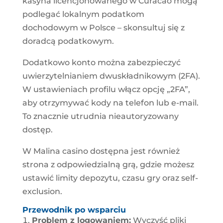
kasyna licencjonowanego w Curacao mogą
podlegać lokalnym podatkom
dochodowym w Polsce – skonsultuj się z
doradcą podatkowym.
Dodatkowo konto można zabezpieczyć
uwierzytelnianiem dwuskładnikowym (2FA).
W ustawieniach profilu włącz opcję „2FA”,
aby otrzymywać kody na telefon lub e-mail.
To znacznie utrudnia nieautoryzowany
dostęp.
W Malina casino dostępna jest również
strona z odpowiedzialną grą, gdzie możesz
ustawić limity depozytu, czasu gry oraz self-
exclusion.
Przewodnik po wsparciu
Problem z logowaniem:
Wyczyść pliki