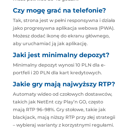
Czy mogę grać na telefonie?
Tak, strona jest w pełni responsywna i działa
jako progresywna aplikacja webowa (PWA).
Możesz dodać ikonę do ekranu głównego,
aby uruchamiać ją jak aplikację.
Jaki jest minimalny depozyt?
Minimalny depozyt wynosi 10 PLN dla e-
portfeli i 20 PLN dla kart kredytowych.
Jakie gry mają najwyższy RTP?
Automaty wideo od czołowych dostawców,
takich jak NetEnt czy Play’n GO, często
mają RTP 96–98%. Gry stołowe, takie jak
blackjack, mają niższy RTP przy złej strategii
– wybieraj warianty z korzystnymi regułami.