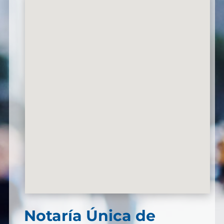
Notaría Única de