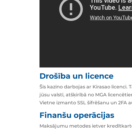
Drošība un licence
Šis kazino darbojas ar Kirasao licenci. 
jūsu valstī, atšķirībā no MGA licencēti
Vietne izmanto SSL šifrēšanu un 2FA au
Finanšu operācijas
Maksājumu metodes ietver kredītkarte