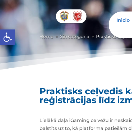
Inicio
Abrir barra de herramientas
Home
Sin categoría
Praktisks ceļved
9
9
Praktisks ceļvedis 
reģistrācijas līdz 
Lielākā daļa iGaming ceļvežu ir neskaidr
balstīts uz to, kā platforma patiešām 