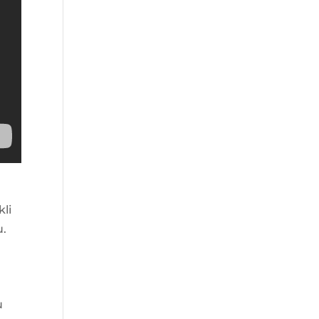
kli
u.
u