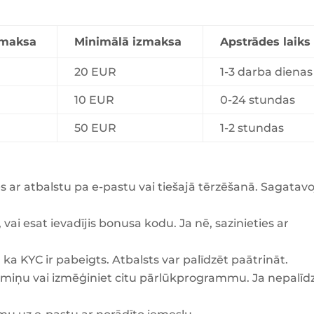
emaksa
Minimālā izmaksa
Apstrādes laiks
20 EUR
1-3 darba dienas
10 EUR
0-24 stundas
50 EUR
1-2 stundas
s ar atbalstu pa e-pastu vai tiešajā tērzēšanā. Sagatavo
vai esat ievadījis bonusa kodu. Ja nē, sazinieties ar
, ka KYC ir pabeigts. Atbalsts var palīdzēt paātrināt.
tmiņu vai izmēģiniet citu pārlūkprogrammu. Ja nepalīdz