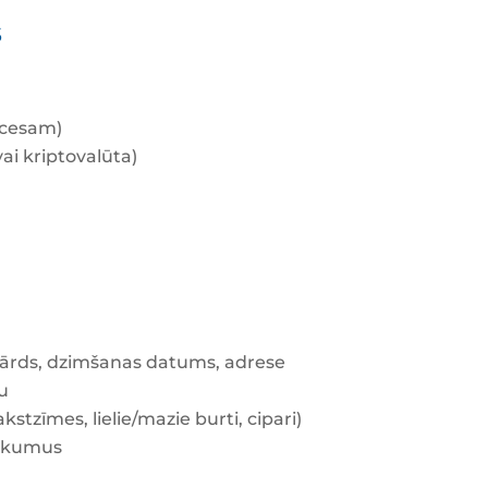
s
ocesam)
i kriptovalūta)
zvārds, dzimšanas datums, adrese
u
kstzīmes, lielie/mazie burti, cipari)
eikumus