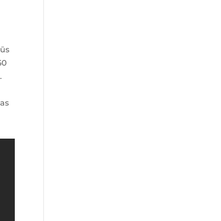
jūs
50
.
žas