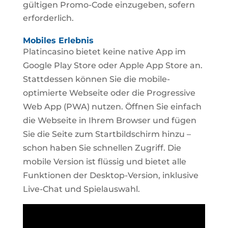
gültigen Promo-Code einzugeben, sofern
erforderlich.
Mobiles Erlebnis
Platincasino bietet keine native App im
Google Play Store oder Apple App Store an.
Stattdessen können Sie die mobile-
optimierte Webseite oder die Progressive
Web App (PWA) nutzen. Öffnen Sie einfach
die Webseite in Ihrem Browser und fügen
Sie die Seite zum Startbildschirm hinzu –
schon haben Sie schnellen Zugriff. Die
mobile Version ist flüssig und bietet alle
Funktionen der Desktop-Version, inklusive
Live-Chat und Spielauswahl.