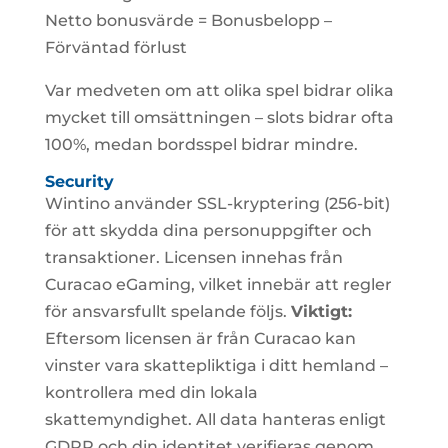
Netto bonusvärde = Bonusbelopp –
Förväntad förlust
Var medveten om att olika spel bidrar olika
mycket till omsättningen – slots bidrar ofta
100%, medan bordsspel bidrar mindre.
Security
Wintino använder SSL-kryptering (256-bit)
för att skydda dina personuppgifter och
transaktioner. Licensen innehas från
Curacao eGaming, vilket innebär att regler
för ansvarsfullt spelande följs.
Viktigt:
Eftersom licensen är från Curacao kan
vinster vara skattepliktiga i ditt hemland –
kontrollera med din lokala
skattemyndighet. All data hanteras enligt
GDPR och din identitet verifieras genom