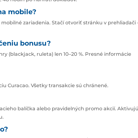
na mobile?
mobilné zariadenia. Stačí otvoriť stránku v prehliadači 
očeniu bonusu?
 hry (blackjack, ruleta) len 10–20 %. Presné informácie
nciu Curacao. Všetky transakcie sú chránené.
acieho balíčka alebo pravidelných promo akcií. Aktivujú
u.
lo?