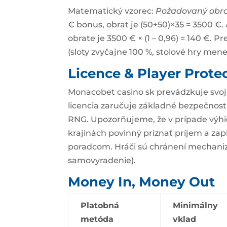
Matematický vzorec:
Požadovaný obrat
€ bonus, obrat je (50+50)×35 = 3500 €.
obrate je 3500 € × (1 – 0,96) = 140 €. Pr
(sloty zvyčajne 100 %, stolové hry menej
Licence & Player Prote
Monacobet casino sk prevádzkuje svoj
licencia zaručuje základné bezpečnostn
RNG. Upozorňujeme, že v prípade výhie
krajinách povinný priznať príjem a z
poradcom. Hráči sú chránení mechaniz
samovyradenie).
Money In, Money Out
Platobná
Minimálny
metóda
vklad