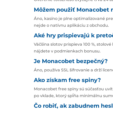
Môžem použiť Monacobet 
Áno, kasíno je plne optimalizované pre 
nejde o natívnu aplikáciu z obchodu.
Aké hry prispievajú k pret
Väčšina slotov prispieva 100 %, stolové
nájdete v podmienkach bonusu.
Je Monacobet bezpečný?
Áno, používa SSL šifrovanie a drží lice
Ako získam free spiny?
Monacobet free spiny sú súčasťou uvít
po vklade, ktorý spĺňa minimálnu sum
Čo robiť, ak zabudnem hes