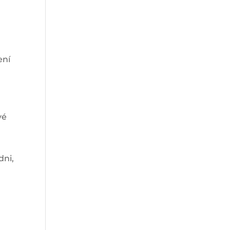
ení
vé
dni,