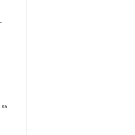
–
 sa