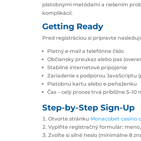
platobnými metódami a riešením probl
komplikácií.
Getting Ready
Pred registráciou si pripravte nasleduj
Platný e‑mail a telefónne číslo
Občiansky preukaz alebo pas (overen
Stabilné internetové pripojenie
Zariadenie s podporou JavaScriptu (p
Platobnú kartu alebo e‑peňaženku
Čas – celý proces trvá približne 5–10
Step-by-Step Sign-Up
Otvorte stránku
Monacobet casino o
Vyplňte registračný formulár: meno, 
Zvoľte si silné heslo (minimálne 8 z