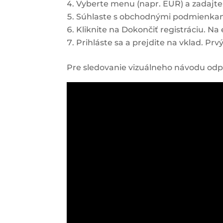
Vyberte menu (napr. EUR) a zadajte
Súhlaste s obchodnými podmienkami a
Kliknite na Dokončiť registráciu. Na
Prihláste sa a prejdite na vklad. Prv
Pre sledovanie vizuálneho návodu odpo