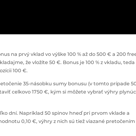
nus na prvý vklad vo výške 100 % až do 500 € a 200 fre
kladajme, že vložíte 50 €. Bonus je 100 % z vkladu, teda
zícii 100 €.
retočenie 35-násobku sumy bonusu (v tomto prípade 5
staviť celkovo 1750 €, kým si môžete vybrať výhry plynúc
ľko dní. Napríklad 50 spinov hneď pri prvom vklade a
hodnotu 0,10 €, výhry z nich sú tiež viazané pretočením