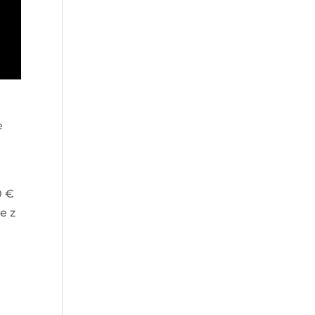
e
0 €
e z