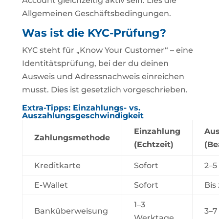
Account gleichzeitig aktiv sein. Lies die
Allgemeinen Geschäftsbedingungen.
Was ist die KYC-Prüfung?
KYC steht für „Know Your Customer“ – eine
Identitätsprüfung, bei der du deinen
Ausweis und Adressnachweis einreichen
musst. Dies ist gesetzlich vorgeschrieben.
Extra-Tipps: Einzahlungs- vs.
Auszahlungsgeschwindigkeit
Einzahlung
Aus
Zahlungsmethode
(Echtzeit)
(Be
Kreditkarte
Sofort
2–5
E-Wallet
Sofort
Bis
1–3
Banküberweisung
3–7
Werktage