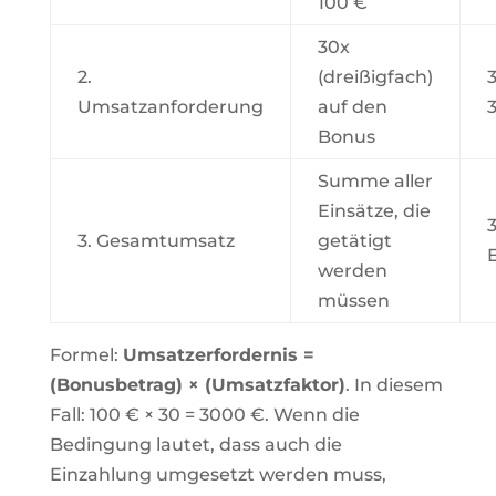
100 €
30x
2.
(dreißigfach)
3
Umsatzanforderung
auf den
Bonus
Summe aller
Einsätze, die
3
3. Gesamtumsatz
getätigt
werden
müssen
Formel:
Umsatzerfordernis =
(Bonusbetrag) × (Umsatzfaktor)
. In diesem
Fall: 100 € × 30 = 3000 €. Wenn die
Bedingung lautet, dass auch die
Einzahlung umgesetzt werden muss,