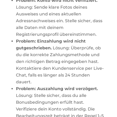
Problem: Konto wird nicht verifiziert.
Lösung: Sende klare Fotos deines
Ausweises und eines aktuellen
Adressnachweises ein. Stelle sicher, dass
alle Daten mit deinem
Registrierungsprofil übereinstimmen.
Problem: Einzahlung wird nicht
gutgeschrieben.
Lösung: Überprüfe, ob
du die korrekte Zahlungsmethode und
den richtigen Betrag eingegeben hast.
Kontaktiere den Kundenservice per Live-
Chat, falls es länger als 24 Stunden
dauert.
Problem: Auszahlung wird verzögert.
Lösung: Stelle sicher, dass du alle
Bonusbedingungen erfüllt hast.
Verifiziere dein Konto vollständig. Die
Bearbeitungszeit beträgt in der Regel 1–5