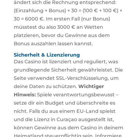
ändert sich die Rechnung entsprechend:
(Einzahlung + Bonus) × 30 = (100 € + 100 €) ×
30 = 6000 €. Im ersten Fall (nur Bonus)
müsstest du also 3000 € an Wetten
platzieren, bevor du Gewinne aus dem
Bonus auszahlen lassen kannst.
Sicherheit & Lizenzierung
Das Casino ist lizenziert und reguliert, was
grundlegende Sicherheit gewährleistet. Die
Seite verwendet SSL-Verschlüsselung, um
deine Daten zu schützen.
Wichtiger
Hinweis:
Spiele verantwortungsbewusst –
setze dir ein Budget und überschreite es
nicht. Falls du aus einem EU-Land spielst
und die Lizenz in Curaçao ausgestellt ist,
können Gewinne aus dem Casino in deinem
Heimatland steuerpflichtig sein. Informiere