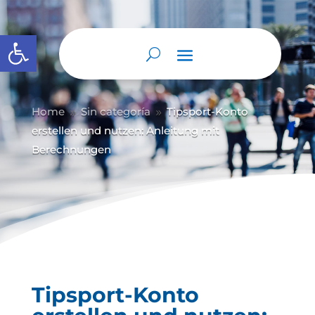
Abrir barra de herramientas
Home
Sin categoría
Tipsport-Konto
9
9
erstellen und nutzen: Anleitung mit
Berechnungen
Tipsport-Konto