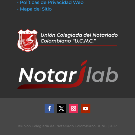
• Políticas de Privacidad Web
• Mapa del Sitio
©Unión Colegiada del Notariado Colombiano UCNC | 2022