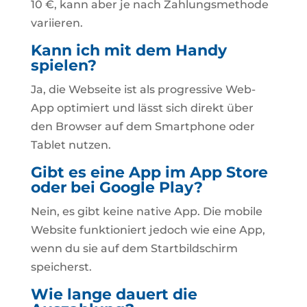
10 €, kann aber je nach Zahlungsmethode
variieren.
Kann ich mit dem Handy
spielen?
Ja, die Webseite ist als progressive Web-
App optimiert und lässt sich direkt über
den Browser auf dem Smartphone oder
Tablet nutzen.
Gibt es eine App im App Store
oder bei Google Play?
Nein, es gibt keine native App. Die mobile
Website funktioniert jedoch wie eine App,
wenn du sie auf dem Startbildschirm
speicherst.
Wie lange dauert die