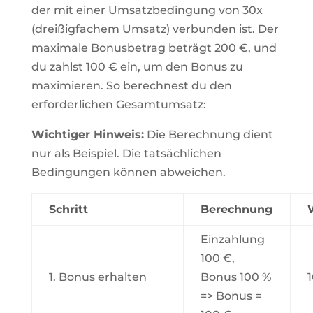
der mit einer Umsatzbedingung von 30x
(dreißigfachem Umsatz) verbunden ist. Der
maximale Bonusbetrag beträgt 200 €, und
du zahlst 100 € ein, um den Bonus zu
maximieren. So berechnest du den
erforderlichen Gesamtumsatz:
Wichtiger Hinweis:
Die Berechnung dient
nur als Beispiel. Die tatsächlichen
Bedingungen können abweichen.
Schritt
Berechnung
Einzahlung
100 €,
1. Bonus erhalten
Bonus 100 %
=> Bonus =