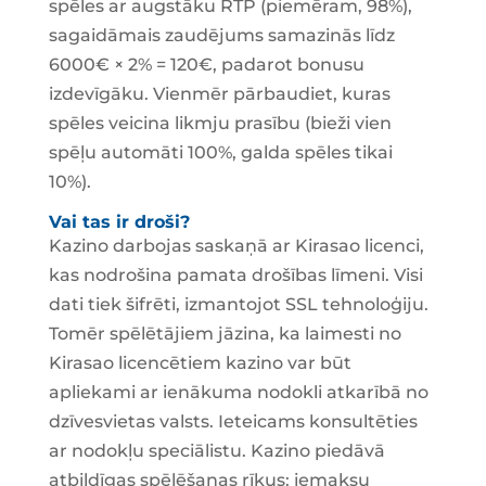
spēles ar augstāku RTP (piemēram, 98%),
sagaidāmais zaudējums samazinās līdz
6000€ × 2% = 120€, padarot bonusu
izdevīgāku. Vienmēr pārbaudiet, kuras
spēles veicina likmju prasību (bieži vien
spēļu automāti 100%, galda spēles tikai
10%).
Vai tas ir droši?
Kazino darbojas saskaņā ar Kirasao licenci,
kas nodrošina pamata drošības līmeni. Visi
dati tiek šifrēti, izmantojot SSL tehnoloģiju.
Tomēr spēlētājiem jāzina, ka laimesti no
Kirasao licencētiem kazino var būt
apliekami ar ienākuma nodokli atkarībā no
dzīvesvietas valsts. Ieteicams konsultēties
ar nodokļu speciālistu. Kazino piedāvā
atbildīgas spēlēšanas rīkus: iemaksu