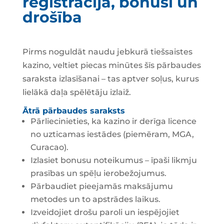
reģistrācija, bonusi un
drošība
Pirms noguldāt naudu jebkurā tiešsaistes
kazino, veltiet piecas minūtes šīs pārbaudes
saraksta izlasīšanai – tas aptver soļus, kurus
lielākā daļa spēlētāju izlaiž.
Ātrā pārbaudes saraksts
Pārliecinieties, ka kazino ir derīga licence
no uzticamas iestādes (piemēram, MGA,
Curacao).
Izlasiet bonusu noteikumus – īpaši likmju
prasības un spēļu ierobežojumus.
Pārbaudiet pieejamās maksājumu
metodes un to apstrādes laikus.
Izveidojiet drošu paroli un iespējojiet