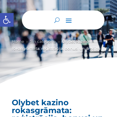
Abrir barra de herramientas
Home
Sin categoría
Olybet kazino
9
9
rokasgrāmata: reģistrācija, bonusi un drošība
Olybet kazino
rokasgrāmata: