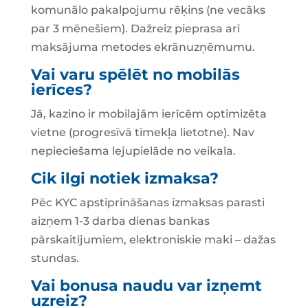
komunālo pakalpojumu rēķins (ne vecāks
par 3 mēnešiem). Dažreiz pieprasa arī
maksājuma metodes ekrānuzņēmumu.
Vai varu spēlēt no mobilās
ierīces?
Jā, kazino ir mobilajām ierīcēm optimizēta
vietne (progresīvā tīmekļa lietotne). Nav
nepieciešama lejupielāde no veikala.
Cik ilgi notiek izmaksa?
Pēc KYC apstiprināšanas izmaksas parasti
aizņem 1-3 darba dienas bankas
pārskaitījumiem, elektroniskie maki – dažas
stundas.
Vai bonusa naudu var izņemt
uzreiz?