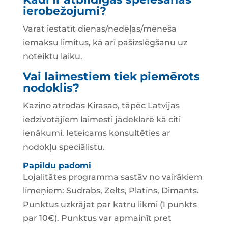
ierobežojumi?
Varat iestatīt dienas/nedēļas/mēneša
iemaksu limitus, kā arī pašizslēgšanu uz
noteiktu laiku.
Vai laimestiem tiek piemērots
nodoklis?
Kazino atrodas Kirasao, tāpēc Latvijas
iedzīvotājiem laimesti jādeklarē kā citi
ienākumi. Ieteicams konsultēties ar
nodokļu speciālistu.
Papildu padomi
Lojalitātes programma sastāv no vairākiem
līmeņiem: Sudrabs, Zelts, Platīns, Dimants.
Punktus uzkrājat par katru likmi (1 punkts
par 10€). Punktus var apmainīt pret