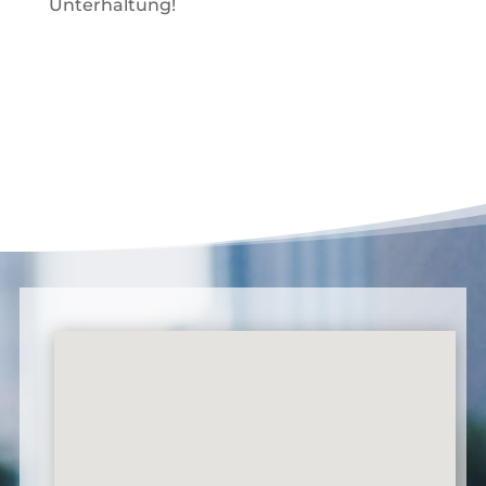
Unterhaltung!