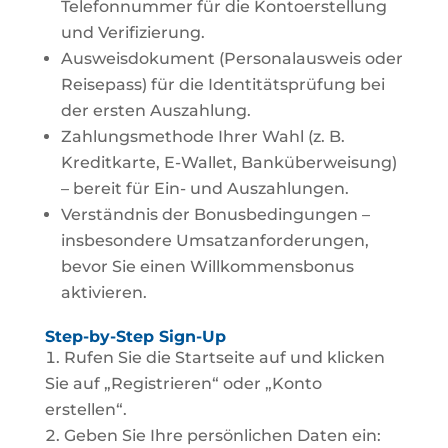
Telefonnummer für die Kontoerstellung
und Verifizierung.
Ausweisdokument (Personalausweis oder
Reisepass) für die Identitätsprüfung bei
der ersten Auszahlung.
Zahlungsmethode Ihrer Wahl (z. B.
Kreditkarte, E-Wallet, Banküberweisung)
– bereit für Ein- und Auszahlungen.
Verständnis der Bonusbedingungen –
insbesondere Umsatzanforderungen,
bevor Sie einen Willkommensbonus
aktivieren.
Step-by-Step Sign-Up
Rufen Sie die Startseite auf und klicken
Sie auf „Registrieren“ oder „Konto
erstellen“.
Geben Sie Ihre persönlichen Daten ein: