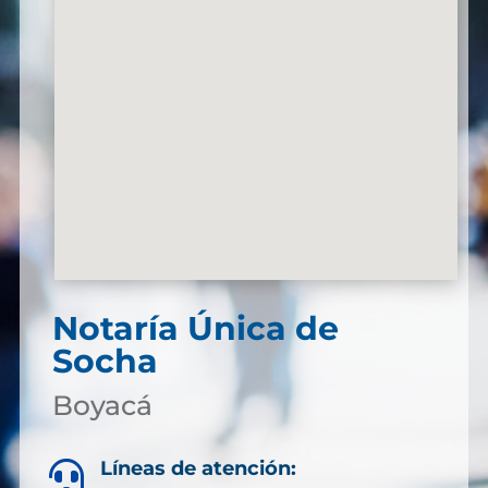
Notaría Única de
Socha
Boyacá
Líneas de atención:
