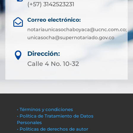
(+57) 3142523231
Correo electrónico:

notariaunicasochaboyaca@ucnc.com.co;
unicasocha@supernotariado.gov.co
Dirección:

Calle 4 No. 10-32
• Términos y condiciones
• Política de Tratamiento de Datos
Personales
• Políticas de derechos de autor