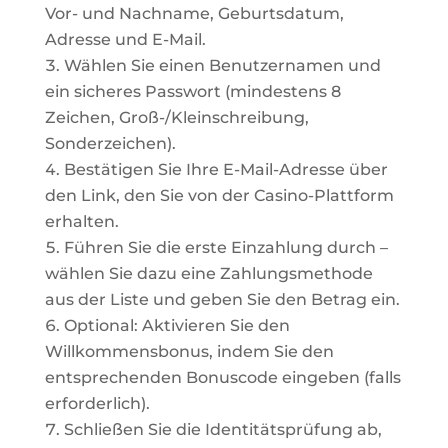
Vor- und Nachname, Geburtsdatum,
Adresse und E-Mail.
Wählen Sie einen Benutzernamen und
ein sicheres Passwort (mindestens 8
Zeichen, Groß-/Kleinschreibung,
Sonderzeichen).
Bestätigen Sie Ihre E-Mail-Adresse über
den Link, den Sie von der Casino-Plattform
erhalten.
Führen Sie die erste Einzahlung durch –
wählen Sie dazu eine Zahlungsmethode
aus der Liste und geben Sie den Betrag ein.
Optional: Aktivieren Sie den
Willkommensbonus, indem Sie den
entsprechenden Bonuscode eingeben (falls
erforderlich).
Schließen Sie die Identitätsprüfung ab,