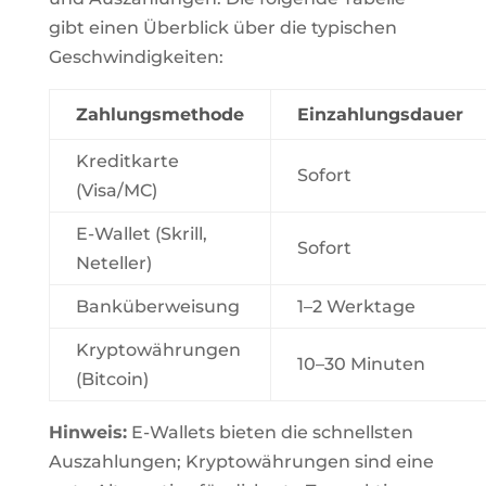
gibt einen Überblick über die typischen
Geschwindigkeiten:
Zahlungsmethode
Einzahlungsdauer
Kreditkarte
Sofort
(Visa/MC)
E-Wallet (Skrill,
Sofort
Neteller)
Banküberweisung
1–2 Werktage
Kryptowährungen
10–30 Minuten
(Bitcoin)
Hinweis:
E-Wallets bieten die schnellsten
Auszahlungen; Kryptowährungen sind eine